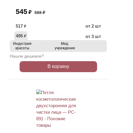
545
₽
588 ₽
517
от 2 шт
₽
495
от 3 шт
₽
Индустрия
Мед.
красоты
учреждение
Нашли дешевле?
В корзину
ХИТ
АКЦИЯ