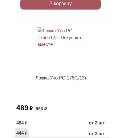
В корзину
ХИТ
АКЦИЯ
Ложка Уно PC-176(1/13)
489
₽
566 ₽
464
от 2 шт
₽
444
от 3 шт
₽