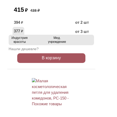
415
₽
438 ₽
394
от 2 шт
₽
377
от 3 шт
₽
Индустрия
Мед.
красоты
учреждение
Нашли дешевле?
В корзину
ХИТ
АКЦИЯ