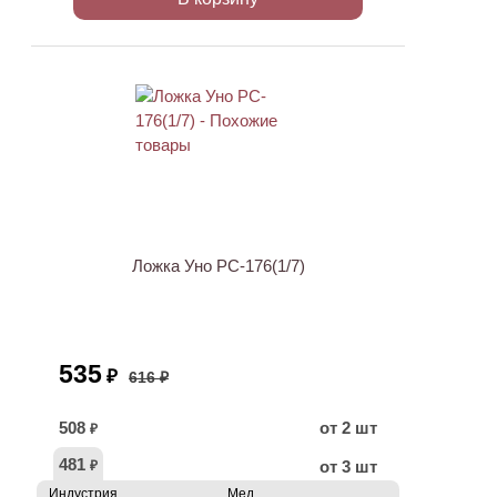
АКЦИЯ
Ложка Уно PC-176(1/7)
535
₽
616 ₽
508
от 2 шт
₽
481
от 3 шт
₽
Индустрия
Мед.