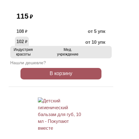
115
₽
108
от 5 упк
₽
102
от 10 упк
₽
Индустрия
Мед.
красоты
учреждение
Нашли дешевле?
В корзину
ХИТ