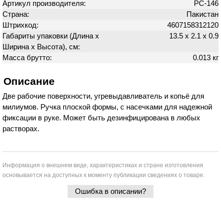
Артикул производителя:
PC-146
Страна:
Пакистан
Штрихкод:
4607158312120
Габариты упаковки (Длина х
13.5 х 2.1 х 0.9
Ширина х Высота), см:
Масса брутто:
0.013 кг
Описание
Две рабочие поверхности, угревыдавливатель и копьё для
милиумов. Ручка плоской формы, с насечками для надежной
фиксации в руке. Может быть дезинфицирована в любых
растворах.
Информация о внешнем виде, характеристиках и стране изготовления
основывается на доступных к моменту публикации сведениях о товаре.
Ошибка в описании?