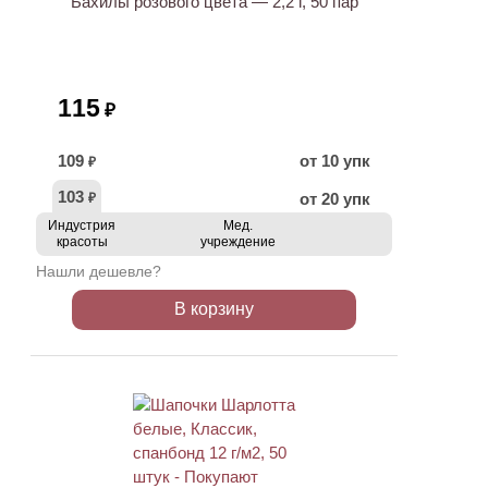
Бахилы розового цвета — 2,2 г, 50 пар
115
₽
109
от 10 упк
₽
103
от 20 упк
₽
Индустрия
Мед.
красоты
учреждение
Нашли дешевле?
В корзину