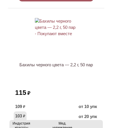
НОВИНКА
Бахилы черного цвета — 2,2 г, 50 пар
115
₽
109
от 10 упк
₽
103
от 20 упк
₽
Индустрия
Мед.
красоты
учреждение