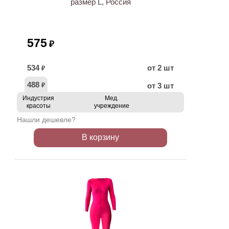
размер L, Россия
575
₽
534
от 2 шт
₽
488
от 3 шт
₽
Индустрия
Мед.
красоты
учреждение
Нашли дешевле?
В корзину