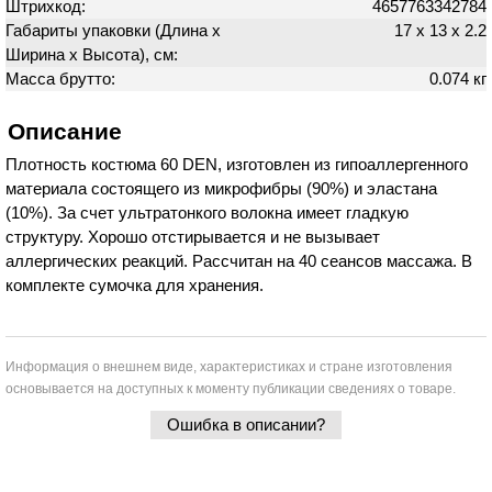
Штрихкод:
4657763342784
Габариты упаковки (Длина х
17 х 13 х 2.2
Ширина х Высота), см:
Масса брутто:
0.074 кг
Описание
Плотность костюма 60 DEN, изготовлен из гипоаллергенного
материала состоящего из микрофибры (90%) и эластана
(10%). За счет ультратонкого волокна имеет гладкую
структуру. Хорошо отстирывается и не вызывает
аллергических реакций. Рассчитан на 40 сеансов массажа. В
комплекте сумочка для хранения.
Информация о внешнем виде, характеристиках и стране изготовления
основывается на доступных к моменту публикации сведениях о товаре.
Ошибка в описании?