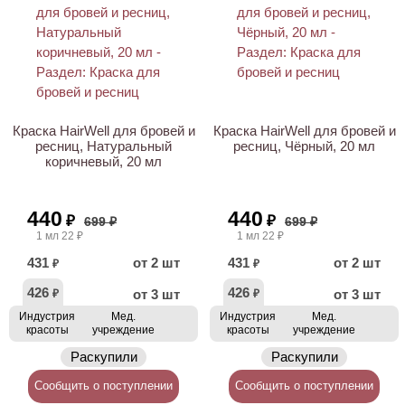
Краска HairWell для бровей и
Краска HairWell для бровей и
ресниц, Натуральный
ресниц, Чёрный, 20 мл
коричневый, 20 мл
440
440
₽
₽
699 ₽
699 ₽
1 мл 22 ₽
1 мл 22 ₽
431
от 2 шт
431
от 2 шт
₽
₽
426
426
от 3 шт
от 3 шт
₽
₽
Индустрия
Мед.
Индустрия
Мед.
красоты
учреждение
красоты
учреждение
Раскупили
Раскупили
Сообщить о поступлении
Сообщить о поступлении