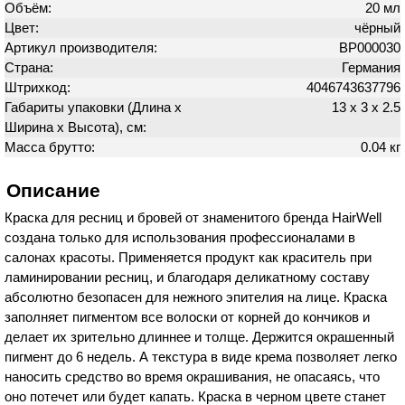
Объём:
20 мл
Цвет:
чёрный
Артикул производителя:
BP000030
Страна:
Германия
Штрихкод:
4046743637796
Габариты упаковки (Длина х
13 х 3 х 2.5
Ширина х Высота), см:
Масса брутто:
0.04 кг
Описание
Краска для ресниц и бровей от знаменитого бренда HairWell
создана только для использования профессионалами в
салонах красоты. Применяется продукт как краситель при
ламинировании ресниц, и благодаря деликатному составу
абсолютно безопасен для нежного эпителия на лице. Краска
заполняет пигментом все волоски от корней до кончиков и
делает их зрительно длиннее и толще. Держится окрашенный
пигмент до 6 недель. А текстура в виде крема позволяет легко
наносить средство во время окрашивания, не опасаясь, что
оно потечет или будет капать. Краска в черном цвете станет