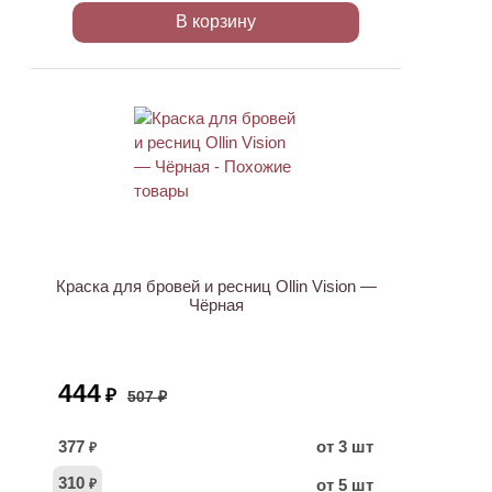
В корзину
АКЦИЯ
Краска для бровей и ресниц Ollin Vision —
Чёрная
444
₽
507 ₽
377
от 3 шт
₽
310
от 5 шт
₽