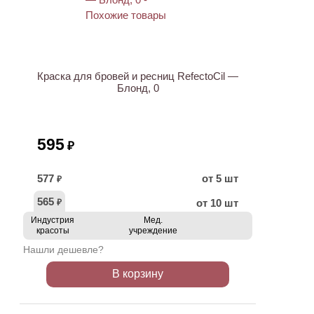
Краска для бровей и ресниц RefectoCil —
Блонд, 0
595
₽
577
от 5 шт
₽
565
от 10 шт
₽
Индустрия
Мед.
красоты
учреждение
Нашли дешевле?
В корзину