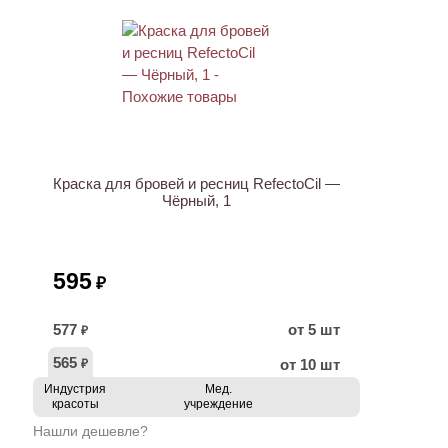
ХИТ
Краска для бровей и ресниц RefectoCil —
Чёрный, 1
595
₽
577
от 5 шт
₽
565
от 10 шт
₽
Индустрия
Мед.
красоты
учреждение
Нашли дешевле?