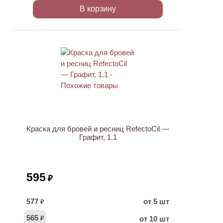
В корзину
ХИТ
Краска для бровей и ресниц RefectoCil —
Графит, 1.1
595
₽
577
от 5 шт
₽
565
от 10 шт
₽