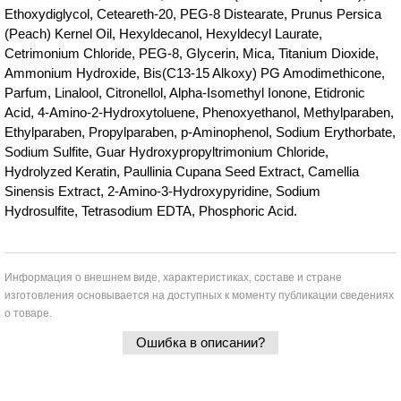
Ethoxydiglycol, Ceteareth-20, PEG-8 Distearate, Prunus Persica
(Peach) Kernel Oil, Hexyldecanol, Hexyldecyl Laurate,
Cetrimonium Chloride, PEG-8, Glycerin, Mica, Titanium Dioxide,
Ammonium Hydroxide, Bis(C13-15 Alkoxy) PG Amodimethicone,
Parfum, Linalool, Citronellol, Alpha-Isomethyl Ionone, Etidronic
Acid, 4-Amino-2-Hydroxytoluene, Phenoxyethanol, Methylparaben,
Ethylparaben, Propylparaben, p-Aminophenol, Sodium Erythorbate,
Sodium Sulfite, Guar Hydroxypropyltrimonium Chloride,
Hydrolyzed Keratin, Paullinia Cupana Seed Extract, Camellia
Sinensis Extract, 2-Amino-3-Hydroxypyridine, Sodium
Hydrosulfite, Tetrasodium EDTA, Phosphoric Acid.
Информация о внешнем виде, характеристиках, составе и стране
изготовления основывается на доступных к моменту публикации сведениях
о товаре.
Ошибка в описании?