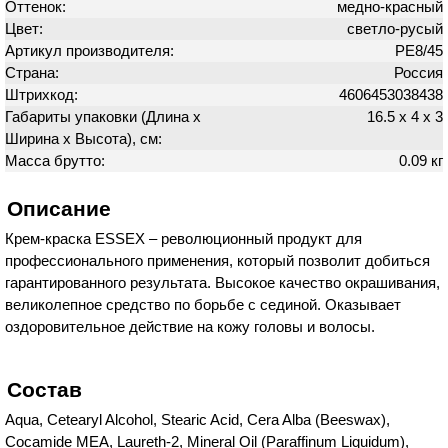
Оттенок:
медно-красный
Цвет:
светло-русый
Артикул производителя:
PE8/45
Страна:
Россия
Штрихкод:
4606453038438
Габариты упаковки (Длина х
16.5 х 4 х 3
Ширина х Высота), см:
Масса брутто:
0.09 кг
Описание
Крем-краска ESSEX – революционный продукт для
профессионального применения, который позволит добиться
гарантированного результата. Высокое качество окрашивания,
великолепное средство по борьбе с сединой. Оказывает
оздоровительное действие на кожу головы и волосы.
Состав
Aqua, Cetearyl Alcohol, Stearic Acid, Cera Alba (Beeswax),
Cocamide MEA, Laureth-2, Mineral Oil (Paraffinum Liquidum),