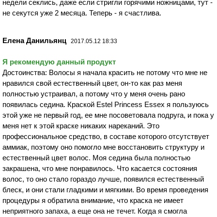
недели секлись, даже если стригли горячими ножницами, тут -
не секутся уже 2 месяца. Теперь - я счастлива.
Елена Данильянц
2017.05.12 18:33
Я рекомендую данный продукт
Достоинства: Волосы я начала красить не потому что мне не
нравился свой естественный цвет, он-то как раз меня
полностью устраивал, а потому что у меня очень рано
появилась седина. Краской Estel Princess Essex я пользуюсь
этой уже не первый год, ее мне посоветовала подруга, и пока у
меня нет к этой краске никаких нареканий. Это
профессиональное средство, в составе которого отсутствует
аммиак, поэтому оно помогло мне восстановить структуру и
естественный цвет волос. Моя седина была полностью
закрашена, что мне понравилось. Что касается состояния
волос, то оно стало гораздо лучше, появился естественный
блеск, и они стали гладкими и мягкими. Во время проведения
процедуры я обратила внимание, что краска не имеет
неприятного запаха, а еще она не течет. Когда я смогла