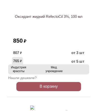
Оксидант жидкий RefectoCil 3%, 100 мл
850
₽
807
от 3 шт
₽
765
от 5 шт
₽
Индустрия
Мед.
красоты
учреждение
Нашли дешевле?
В корзину