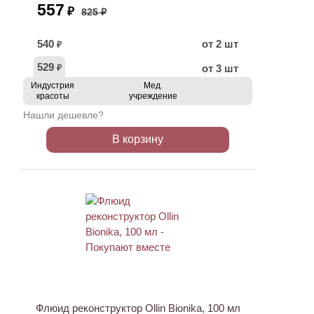
557
₽
825 ₽
540
от 2 шт
₽
529
от 3 шт
₽
Индустрия
Мед.
красоты
учреждение
Нашли дешевле?
В корзину
ХИТ
Флюид реконструктор Ollin Bionika, 100 мл