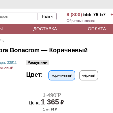
8 (800)
555-79-57
+
Обратный звонок
Ы
ДОСТАВКА
ОПЛАТА
иц
gora Bonacrom — Коричневый
ара
: 00
911
Раскупили
Цвет:
коричневый
чёрный
1 490 ₽
1 365
₽
Цена
1 мл:
91 ₽