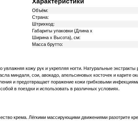
Характеристики
Объём:
Страна:
Штрихкод:
Габариты упаковки (Длина х
Ширина х Высота), см:
Масса брутто:
ко увлажняя кожу рук и укрепляя ногти. Натуральные экстракты
асла миндаля, сои, авокадо, апельсиновых косточек и карите 
паления и предотвращает поражение кожи грибковыми инфекциям
 собой в поездки и использовать в различных условиях.
ество крема. Лёгкими массирующими движениями разотрите крем