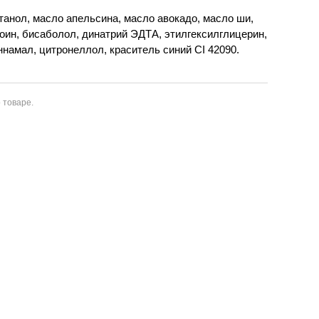
танол, масло апельсина, масло авокадо, масло ши,
тоин, бисаболол, динатрий ЭДТА, этилгексилглицерин,
ннамал, цитронеллол, краситель синий CI 42090.
 товаре.