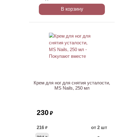
В корзину
Крем для ног для снятия усталости,
MS Nails, 250 мл
230
₽
216
от 2 шт
₽