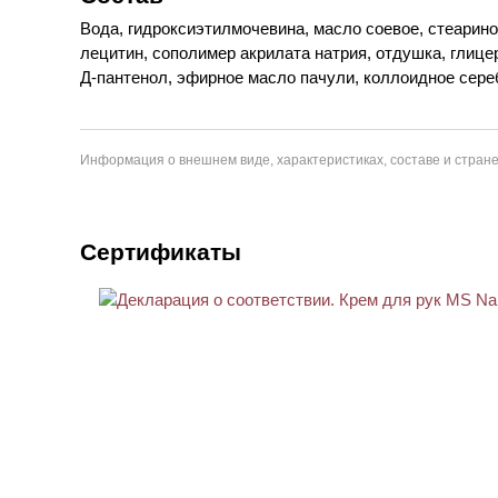
Вода, гидроксиэтилмочевина, масло соевое, стеарино
лецитин, сополимер акрилата натрия, отдушка, глице
Д-пантенол, эфирное масло пачули, коллоидное сереб
Информация о внешнем виде, характеристиках, составе и стране
Сертификаты