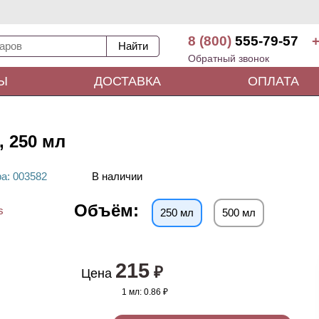
8 (800)
555-79-57
+
Обратный звонок
Ы
ДОСТАВКА
ОПЛАТА
, 250 мл
ра
: 00
3582
В наличии
Объём:
250 мл
500 мл
215
₽
Цена
1 мл:
0.86 ₽