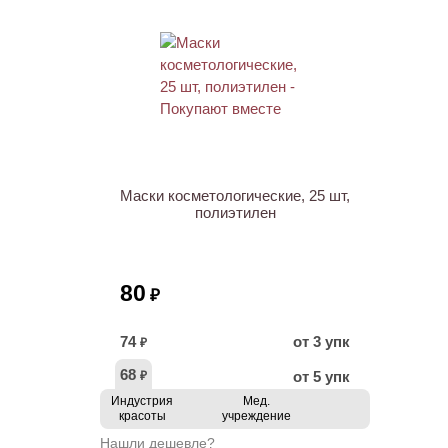
Маски косметологические, 25 шт,
полиэтилен
80
₽
74
от 3 упк
₽
68
от 5 упк
₽
Индустрия
Мед.
красоты
учреждение
Нашли дешевле?