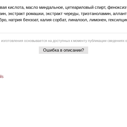
вая кислота, масло миндальное, цетеариловый спирт, феноксиэ
рин, экстракт ромашки, экстракт череды, триэтаноламин, аллан
ро, натрия бензоат, калия сорбат, линалоол, лимонен, гексилци
 изготовления основывается на доступных к моменту публикации сведениях о
Ошибка в описании?