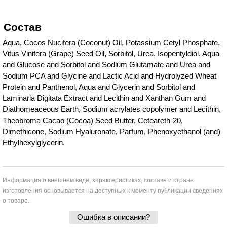
Состав
Aqua, Cocos Nucifera (Coconut) Oil, Potassium Cetyl Phosphate,
Vitus Vinifera (Grape) Seed Oil, Sorbitol, Urea, Isopentyldiol, Aqua
and Glucose and Sorbitol and Sodium Glutamate and Urea and
Sodium PCA and Glycine and Lactic Acid and Hydrolyzed Wheat
Protein and Panthenol, Aqua and Glycerin and Sorbitol and
Laminaria Digitata Extract and Lecithin and Xanthan Gum and
Diathomeaceous Earth, Sodium acrylates copolymer and Lecithin,
Theobroma Cacao (Cocoa) Seed Butter, Ceteareth-20,
Dimethicone, Sodium Hyaluronate, Parfum, Phenoxyethanol (and)
Ethylhexylglycerin.
Информация о внешнем виде, характеристиках, составе и стране
изготовления основывается на доступных к моменту публикации сведениях
о товаре.
Ошибка в описании?