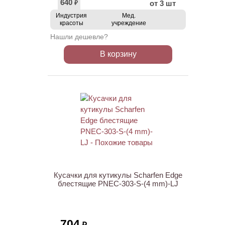
640
от 3 шт
₽
Индустрия
Мед.
красоты
учреждение
Нашли дешевле?
В корзину
ХИТ
Кусачки для кутикулы Scharfen Edge
блестящие PNEC-303-S-(4 mm)-LJ
704