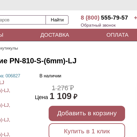
8 (800)
555-79-57
+
Обратный звонок
Ы
ДОСТАВКА
ОПЛАТА
 кутикулы
ие PN-810-S-(6mm)-LJ
ра
: 00
6827
В наличии
1 276 ₽
1 109
₽
Цена
Добавить в корзину
Купить в 1 клик