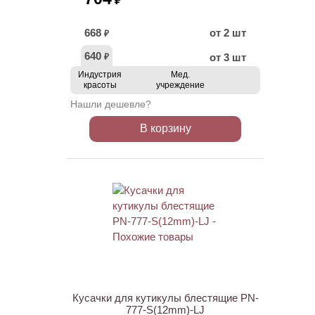
₽
668
от 2 шт
₽
640
от 3 шт
₽
Индустрия
Мед.
красоты
учреждение
Нашли дешевле?
В корзину
АКЦИЯ
Кусачки для кутикулы блестящие PN-
777-S(12mm)-LJ