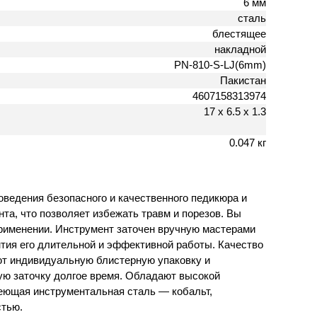
6 мм
сталь
блестящее
накладной
PN-810-S-LJ(6mm)
Пакистан
4607158313974
17 х 6.5 х 1.3
0.047 кг
оведения безопасного и качественного педикюра и
та, что позволяет избежать травм и порезов. Вы
применении. Инструмент заточен вручную мастерами
антия его длительной и эффективной работы. Качество
еют индивидуальную блистерную упаковку и
ую заточку долгое время. Обладают высокой
еющая инструментальная сталь — кобальт,
стью.