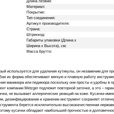
Длина лезвий:
Материал:
Покрытие:
Тип соединения:
Артикул производителя:
Страна:
Штрихкод:
Габариты упаковки (Длина х
Ширина х Высота), см:
Масса брутто:
рый используется для удаления кутикулы, он незаменим для пр
бая их форма обеспечивают мягкую и плавную работу инструмен
ния маникюра или педикюра поскольку они просты и удобны в 
ент компании Metzger подлежит повторной заточке, а это – гар
сачки, не вызывает аллергических реакций на коже. Кусачки им
и, дезинфицировании и хранении инструмент сохраняет отличн
инструмента берется исключительно высококачественная нержав
оэтому кусачки обладают наибольшей прочностью и долговечно