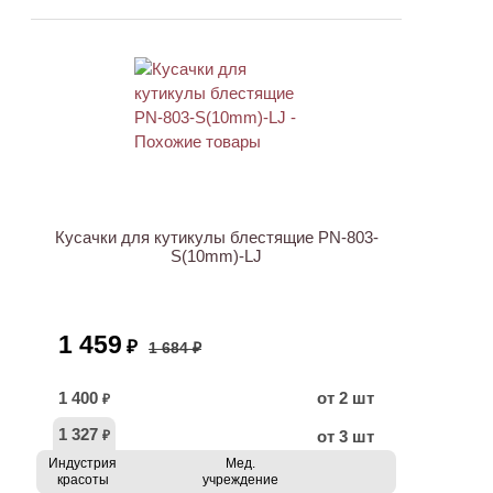
АКЦИЯ
Кусачки для кутикулы блестящие PN-803-
S(10mm)-LJ
1 459
₽
1 684 ₽
1 400
от 2 шт
₽
1 327
от 3 шт
₽
Индустрия
Мед.
красоты
учреждение