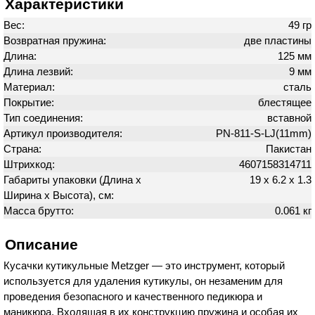
Характеристики
Вес:
49 гр
Возвратная пружина:
две пластины
Длина:
125 мм
Длина лезвий:
9 мм
Материал:
сталь
Покрытие:
блестящее
Тип соединения:
вставной
Артикул производителя:
PN-811-S-LJ(11mm)
Страна:
Пакистан
Штрихкод:
4607158314711
Габариты упаковки (Длина х
19 х 6.2 х 1.3
Ширина х Высота), см:
Масса брутто:
0.061 кг
Описание
Кусачки кутикульные Metzger — это инструмент, который
используется для удаления кутикулы, он незаменим для
проведения безопасного и качественного педикюра и
маникюра. Входящая в их конструкцию пружина и особая их