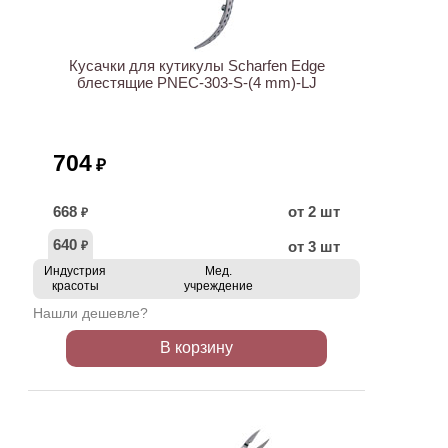
Кусачки для кутикулы Scharfen Edge
блестящие PNEC-303-S-(4 mm)-LJ
704
₽
668
от 2 шт
₽
640
от 3 шт
₽
Индустрия
Мед.
красоты
учреждение
Нашли дешевле?
В корзину