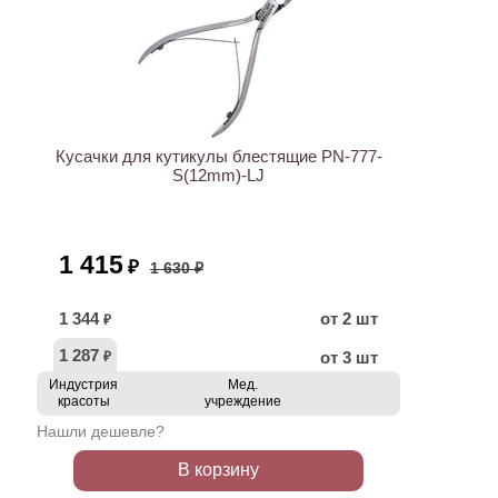
АКЦИЯ
Кусачки для кутикулы блестящие PN-777-
S(12mm)-LJ
1 415
₽
1 630 ₽
1 344
от 2 шт
₽
1 287
от 3 шт
₽
Индустрия
Мед.
красоты
учреждение
Нашли дешевле?
В корзину