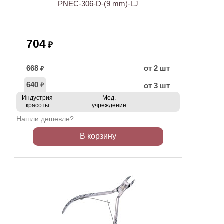
PNEC-306-D-(9 mm)-LJ
704
₽
668
от 2 шт
₽
640
от 3 шт
₽
Индустрия
Мед.
красоты
учреждение
Нашли дешевле?
В корзину
ХИТ