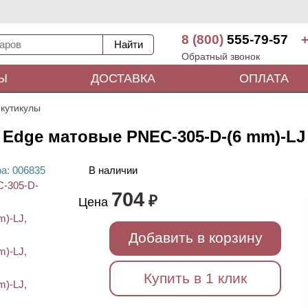
8 (800)
555-79-57
+
Обратный звонок
Ы
ДОСТАВКА
ОПЛАТА
 кутикулы
n Edge матовые PNEC-305-D-(6 mm)-LJ
ра
: 00
6835
В наличии
704
₽
Цена
Добавить в корзину
Купить в 1 клик