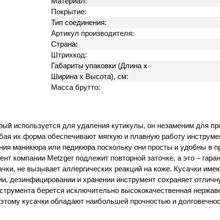
Материал:
Покрытие:
Тип соединения:
Артикул производителя:
Страна:
Штрихкод:
Габариты упаковки (Длина х
Ширина х Высота), см:
Масса брутто:
рый используется для удаления кутикулы, он незаменим для пр
бая их форма обеспечивают мягкую и плавную работу инструмен
ния маникюра или педикюра поскольку они просты и удобны в 
ент компании Metzger подлежит повторной заточке, а это – гар
сачки, не вызывает аллергических реакций на коже. Кусачки им
и, дезинфицировании и хранении инструмент сохраняет отличн
инструмента берется исключительно высококачественная нержав
оэтому кусачки обладают наибольшей прочностью и долговечно