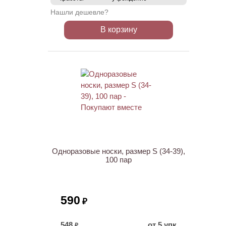
Нашли дешевле?
В корзину
ХИТ
Одноразовые носки, размер S (34-39),
100 пар
590
₽
548
от 5 упк
₽