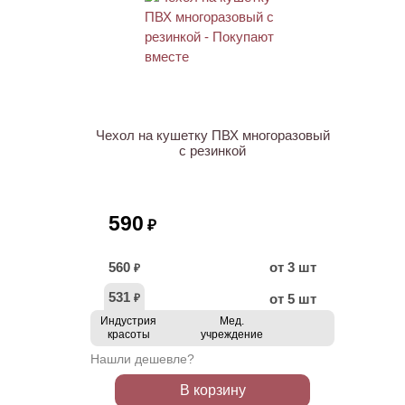
ХИТ
Чехол на кушетку ПВХ многоразовый
с резинкой
590
₽
560
от 3 шт
₽
531
от 5 шт
₽
Индустрия
Мед.
красоты
учреждение
Нашли дешевле?
В корзину