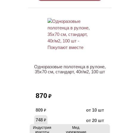
ХИТ
Одноразовые полотенца в рулоне,
35х70 см, стандарт, 40г/м2, 100 шт
870
₽
809
от 10 шт
₽
748
от 20 шт
₽
Индустрия
Мед.
красоты
учреждение