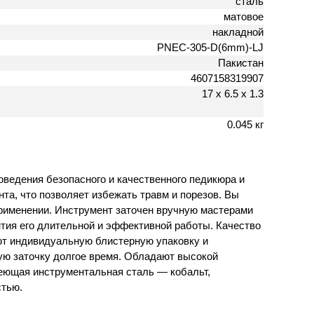
сталь
матовое
накладной
PNEC-305-D(6mm)-LJ
Пакистан
4607158319907
17 х 6.5 х 1.3
0.045 кг
оведения безопасного и качественного педикюра и
та, что позволяет избежать травм и порезов. Вы
применении. Инструмент заточен вручную мастерами
антия его длительной и эффективной работы. Качество
еют индивидуальную блистерную упаковку и
ую заточку долгое время. Обладают высокой
еющая инструментальная сталь — кобальт,
стью.