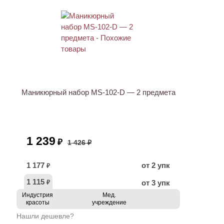
АКЦИЯ
Маникюрный набор MS-102-D — 2 предмета
1 239
₽
1 426 ₽
1 177
от 2 упк
₽
1 115
от 3 упк
₽
Индустрия
Мед.
красоты
учреждение
Нашли дешевле?