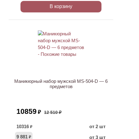
В корзину
АКЦИЯ
Маникюрный набор мужской MS-504-D — 6
предметов
10859
₽
12 510 ₽
10316
от 2 шт
₽
9 881
от 3 шт
₽