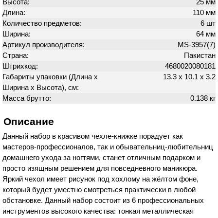
Высота:
25 мм
Длина:
110 мм
Количество предметов:
6 шт
Ширина:
64 мм
Артикул производителя:
MS-3957(7)
Страна:
Пакистан
Штрихкод:
4680020080181
Габариты упаковки (Длина х
13.3 х 10.1 х 3.2
Ширина х Высота), см:
Масса брутто:
0.138 кг
Описание
Данный набор в красивом чехле-книжке порадует как
мастеров-профессионалов, так и обывательниц-любительниц
домашнего ухода за ногтями, станет отличным подарком и
просто изящным решением для повседневного маникюра.
Яркий чехол имеет рисунок под хохлому на жёлтом фоне,
который будет уместно смотреться практически в любой
обстановке. Данный набор состоит из 6 профессиональных
инструментов высокого качества: тонкая металлическая