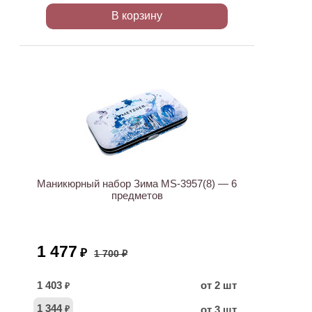
В корзину
ХИТ
АКЦИЯ
Маникюрный набор Зима MS-3957(8) — 6
предметов
1 477
₽
1 700 ₽
1 403
от 2 шт
₽
1 344
от 3 шт
₽