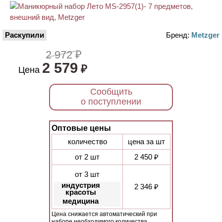
Раскупили
Бренд:
Metzger
2 972 ₽
2 579
₽
Цена
Сообщить
о поступлении
Оптовые цены
количество
цена за шт
от 2 шт
2 450 ₽
от 3 шт
индустрия
2 346 ₽
красоты
медицина
Цена снижается автоматический при
наборе необходимого количества