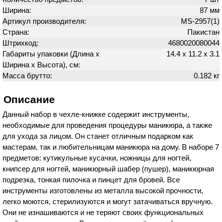
Ширина:
87 мм
Артикул производителя:
MS-2957(1)
Страна:
Пакистан
Штрихкод:
4680020080044
Габариты упаковки (Длина х
14.4 х 11.2 х 3.1
Ширина х Высота), см:
Масса брутто:
0.182 кг
Описание
Данный набор в чехле-книжке содержит инструменты,
необходимые для проведения процедуры маникюра, а также
для ухода за лицом. Он станет отличным подарком как
мастерам, так и любительницам маникюра на дому. В наборе 7
предметов: кутикульные кусачки, ножницы для ногтей,
книпсер для ногтей, маникюрный шабер (пушер), маникюрная
подрезка, тонкая пилочка и пинцет для бровей. Все
инструменты изготовлены из металла высокой прочности,
легко моются, стерилизуются и могут затачиваться вручную.
Они не изнашиваются и не теряют своих функциональных