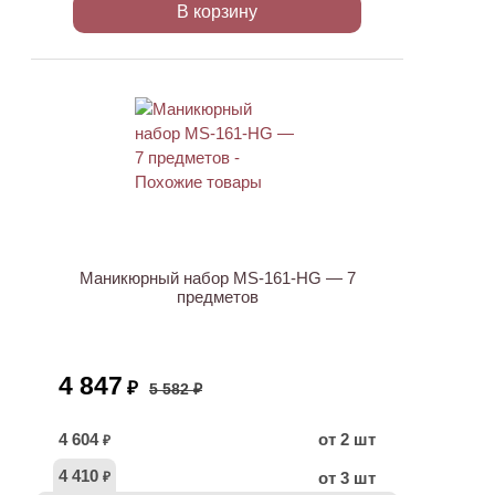
В корзину
ХИТ
АКЦИЯ
Маникюрный набор MS-161-HG — 7
предметов
4 847
₽
5 582 ₽
4 604
от 2 шт
₽
4 410
от 3 шт
₽