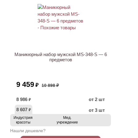
АКЦИЯ
Маникюрный набор мужской MS-348-S — 6
предметов
9 459
₽
10 898 ₽
8 986
от 2 шт
₽
8 607
от 3 шт
₽
Индустрия
Мед.
красоты
учреждение
Нашли дешевле?