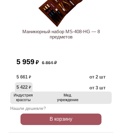
АКЦИЯ
Маникюрный набор MS-408-HG — 8
предметов
5 959
₽
6 864 ₽
5 661
от 2 шт
₽
5 422
от 3 шт
₽
Индустрия
Мед.
красоты
учреждение
Нашли дешевле?
В корзину