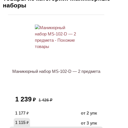
наборы
АКЦИЯ
Маникюрный набор MS-102-D — 2 предмета
1 239
₽
1 426 ₽
1 177
от 2 упк
₽
1 115
от 3 упк
₽