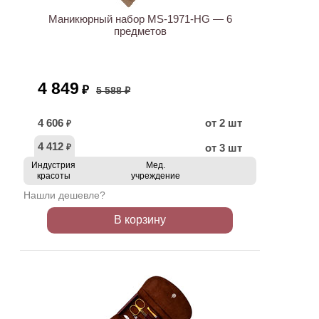
Маникюрный набор MS-1971-HG — 6
предметов
4 849
₽
5 588 ₽
4 606
от 2 шт
₽
4 412
от 3 шт
₽
Индустрия
Мед.
красоты
учреждение
Нашли дешевле?
В корзину