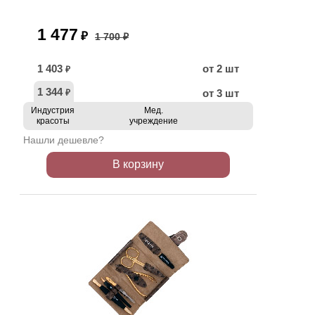
1 477
₽
1 700 ₽
1 403
от 2 шт
₽
1 344
от 3 шт
₽
Индустрия
Мед.
красоты
учреждение
Нашли дешевле?
В корзину
АКЦИЯ