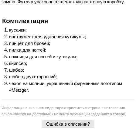
замша. Футляр упакован в элегантную картонную коробку.
Комплектация
кусачки;
инструмент для удаления кутикулы;
пинцет для бровей;
пилка для ногтей;
ножницы для ногтей и кутикулы;
книпсер;
шабер;
шабер двухсторонний;
чехол на молнии, украшенный фирменным логотипом
«Metzger.
Информация о внешнем виде, характеристиках и стране изготовления
основывается на доступных к моменту публикации сведениях о товаре.
Ошибка в описании?