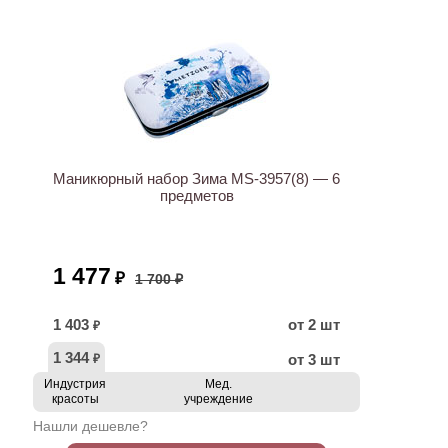
ХИТ
АКЦИЯ
Маникюрный набор Зима MS-3957(8) — 6
предметов
1 477
₽
1 700 ₽
1 403
от 2 шт
₽
1 344
от 3 шт
₽
Индустрия
Мед.
красоты
учреждение
Нашли дешевле?