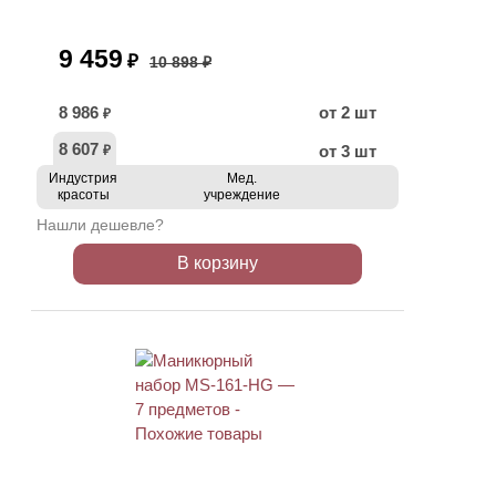
9 459
₽
10 898 ₽
8 986
от 2 шт
₽
8 607
от 3 шт
₽
Индустрия
Мед.
красоты
учреждение
Нашли дешевле?
В корзину
ХИТ
АКЦИЯ