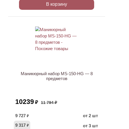
В корзину
ХИТ
АКЦИЯ
Маникюрный набор MS-150-HG — 8
предметов
10239
₽
11 794 ₽
9 727
от 2 шт
₽
9 317
от 3 шт
₽