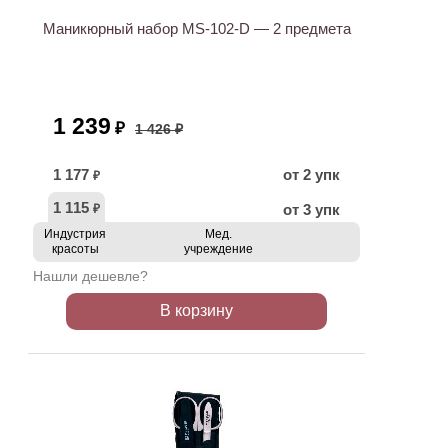
Маникюрный набор MS-102-D — 2 предмета
1 239
₽
1 426 ₽
1 177
от 2 упк
₽
1 115
от 3 упк
₽
Индустрия
Мед.
красоты
учреждение
Нашли дешевле?
В корзину