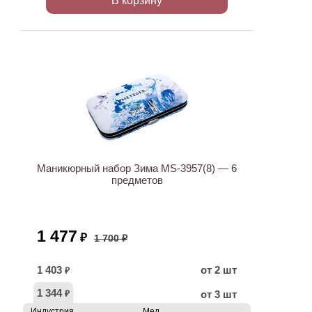
В корзину
ХИТ
АКЦИЯ
Маникюрный набор Зима MS-3957(8) — 6
предметов
1 477
₽
1 700 ₽
1 403
от 2 шт
₽
1 344
от 3 шт
₽
Индустрия
Мед.