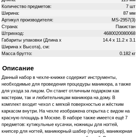
Количество предметов:
7 шт
Ширина:
87 мм
Артикул производителя:
MS-2957(3)
Страна:
Пакистан
Штрихкод:
4680020080068
Габариты упаковки (Длина х
14.4 х 11.2 х 3.1
Ширина х Высота), см:
Масса брутто:
0.182 кг
Описание
Данный набор в чехле-книжке содержит инструменты,
необходимые для проведения процедуры маникюра, а также
для ухода за лицом. Он станет отличным подарком как
мастерам, так и любительницам маникюра на дому. В
комплект входит чехол с мягкой поверхностью и жёстким
каркасом внутри. На чехле изображена открытка с видом на
красную площадь в Москве. В наборе также имеется ещё 7
предметов: кутикульные кусачки, ножницы для ногтей,
книпсер для ногтей, маникюрный шабер (пушер), маникюрная