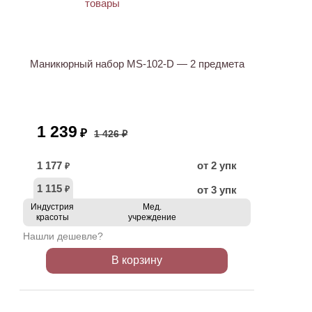
АКЦИЯ
Маникюрный набор MS-102-D — 2 предмета
1 239
₽
1 426 ₽
1 177
от 2 упк
₽
1 115
от 3 упк
₽
Индустрия
Мед.
красоты
учреждение
Нашли дешевле?
В корзину