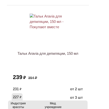
ХИТ
АКЦИЯ
Тальк Aravia для депиляции, 150 мл
239
₽
354 ₽
231
от 2 шт
₽
227
от 3 шт
₽
Индустрия
Мед.
красоты
учреждение