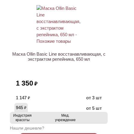
Маска Ollin Basic Line восстанавливающая, с
экстрактом репейника, 650 мл
1 350
₽
1 147
от 3 шт
₽
945
от 5 шт
₽
Индустрия
Мед.
красоты
учреждение
Нашли дешевле?