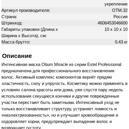
укрепление
Артикул производителя:
OTM.32
Страна:
Россия
Штрихкод:
4606453046600
Габариты упаковки (Длина х
10 х 10 х 10
Ширина х Высота), см:
Масса брутто:
0.43 кг
Описание
Интенсивная маска Otium Miracle из серии Estel Professional
предназначена для профессионального восстановления
волос. Активный комплекс компонентов вернёт прядям
эластичность, силу и упругость. Косметику можно применять в
условиях салона красоты или дома, уже спустя пару недель
использования секущиеся кончики и другие поврежденные
участки перестают быть заметными. Интенсивный уход не
только восстанавливает структуру, устраняет ломкость и
«наэлектризованность», но и улучшает кровообращение и
оздоровляет корни, предупреждает выпадение волос и
возвращает густоту.