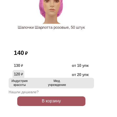
ХИТ
Шапочки Шарлотта розовые, 50 штук
140
₽
130
от 10 упк
₽
120
от 20 упк
₽
Индустрия
Мед.
красоты
учреждение
Нашли дешевле?
В корзину