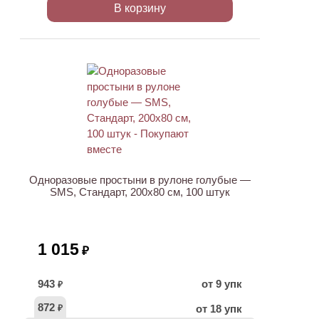
В корзину
ХИТ
Одноразовые простыни в рулоне голубые —
SMS, Стандарт, 200х80 см, 100 штук
1 015
₽
943
от 9 упк
₽
872
от 18 упк
₽