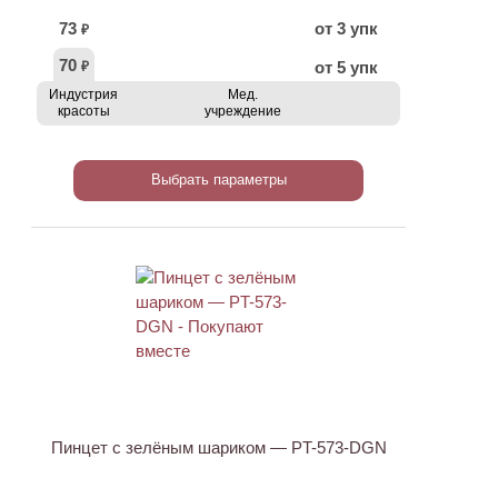
73
от 3 упк
₽
70
от 5 упк
₽
Индустрия
Мед.
красоты
учреждение
Выбрать параметры
АКЦИЯ
Пинцет с зелёным шариком — PT-573-DGN