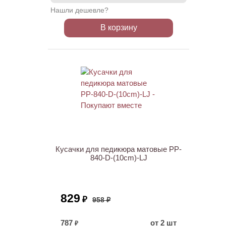
Нашли дешевле?
В корзину
ХИТ
АКЦИЯ
Кусачки для педикюра матовые PP-
840-D-(10cm)-LJ
829
₽
958 ₽
787
от 2 шт
₽