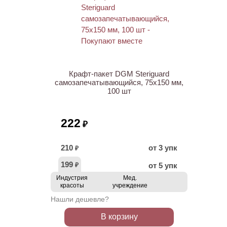
ХИТ
Крафт-пакет DGM Steriguard
самозапечатывающийся, 75х150 мм,
100 шт
222
₽
210
от 3 упк
₽
199
от 5 упк
₽
Индустрия
Мед.
красоты
учреждение
Нашли дешевле?
В корзину