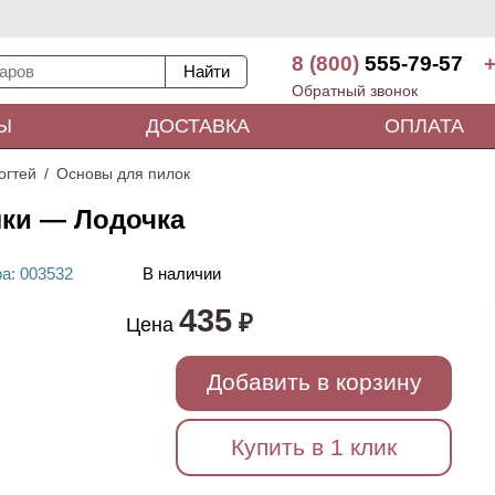
8 (800)
555-79-57
+
Обратный звонок
Ы
ДОСТАВКА
ОПЛАТА
огтей
Основы для пилок
лки — Лодочка
ра
: 00
3532
В наличии
435
₽
Цена
Добавить в корзину
Купить в 1 клик