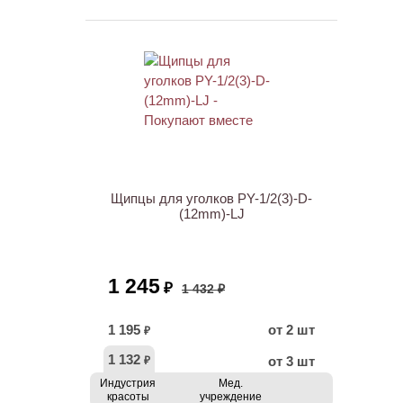
ХИТ
АКЦИЯ
Щипцы для уголков PY-1/2(3)-D-
(12mm)-LJ
1 245
₽
1 432 ₽
1 195
от 2 шт
₽
1 132
от 3 шт
₽
Индустрия
Мед.
красоты
учреждение