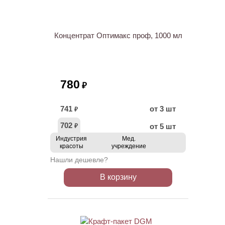
Концентрат Оптимакс проф, 1000 мл
780
₽
741
от 3 шт
₽
702
от 5 шт
₽
Индустрия
Мед.
красоты
учреждение
Нашли дешевле?
В корзину