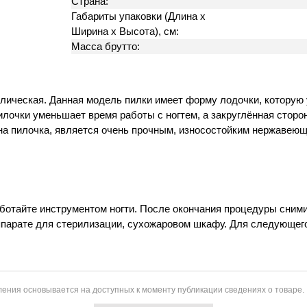
Страна:
Габариты упаковки (Длина х
Ширина х Высота), см:
Масса брутто:
ическая. Данная модель пилки имеет форму лодочки, которую 
лочки уменьшает время работы с ногтем, а закруглённая сторо
лена пилочка, является очень прочным, износостойким нержаве
ботайте инструментом ногти. После окончания процедуры сними
арате для стерилизации, сухожаровом шкафу. Для следующего 
ения основывается на доступных к моменту публикации сведениях о товаре.