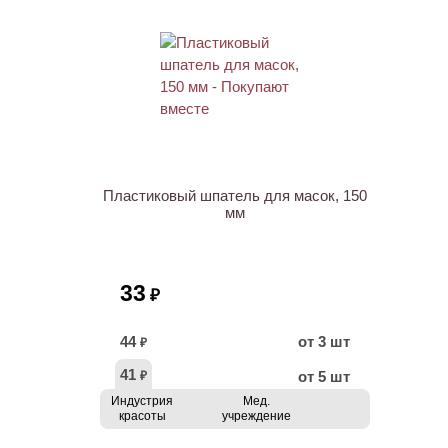
ХИТ
Пластиковый шпатель для масок, 150
мм
33
₽
44
от 3 шт
₽
41
от 5 шт
₽
Индустрия
Мед.
красоты
учреждение