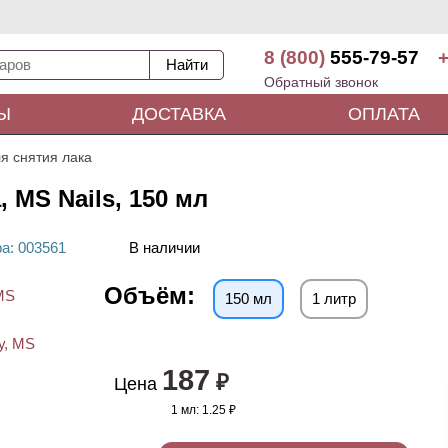
8 (800)
555-79-57
+
Обратный звонок
Ы
ДОСТАВКА
ОПЛАТА
я снятия лака
 MS Nails, 150 мл
ра
: 00
3561
В наличии
Объём:
150 мл
1 литр
187
₽
Цена
1 мл:
1.25 ₽