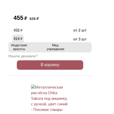
455
₽
626 ₽
432
от 2 шт
₽
414
от 3 шт
₽
Индустрия
Мед.
красоты
учреждение
Нашли дешевле?
В корзину