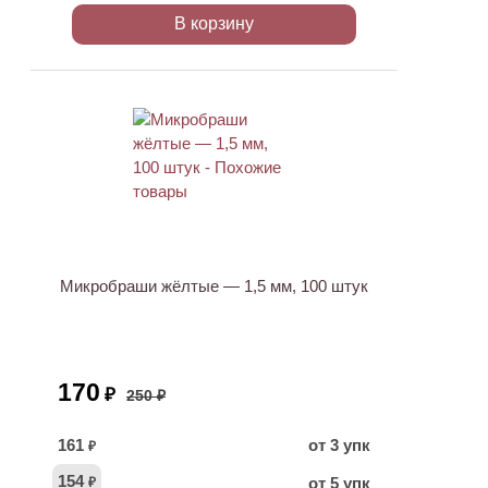
В корзину
ХИТ
АКЦИЯ
Микробраши жёлтые — 1,5 мм, 100 штук
170
₽
250 ₽
161
от 3 упк
₽
154
от 5 упк
₽