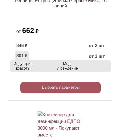
Ресницы Enigma (Энигма) черные Микс, 16
линий
662
₽
от
846
от 2 шт
₽
801
от 3 шт
₽
Индустрия
Мед.
красоты
учреждение
Выбрать параметры
ХИТ