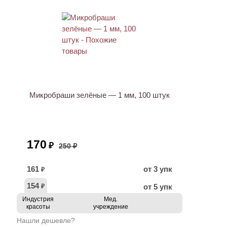
ХИТ
АКЦИЯ
Микробраши зелёные — 1 мм, 100 штук
170
₽
250 ₽
161
от 3 упк
₽
154
от 5 упк
₽
Индустрия
Мед.
красоты
учреждение
Нашли дешевле?