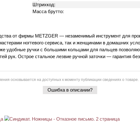
Штрихкод:
Масса брутто:
одства от фирмы METZGER — незаменимый инструмент для пров
стерами ногтевого сервиса, так и женщинами в домашних услов
 также удобные ручки с большими кольцами для пальцев позволя
тей рук. Острое стальное лезвие ручной заточки — гарантия бе
ения основывается на доступных к моменту публикации сведениях о товаре.
Ошибка в описании?