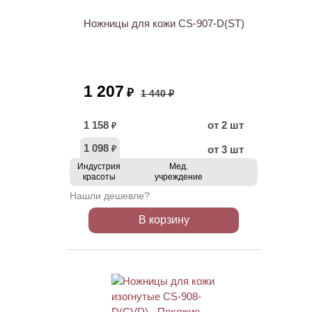
Ножницы для кожи СS-907-D(ST)
1 207
₽
1 440 ₽
1 158
от 2 шт
₽
1 098
от 3 шт
₽
Индустрия
Мед.
красоты
учреждение
Нашли дешевле?
В корзину