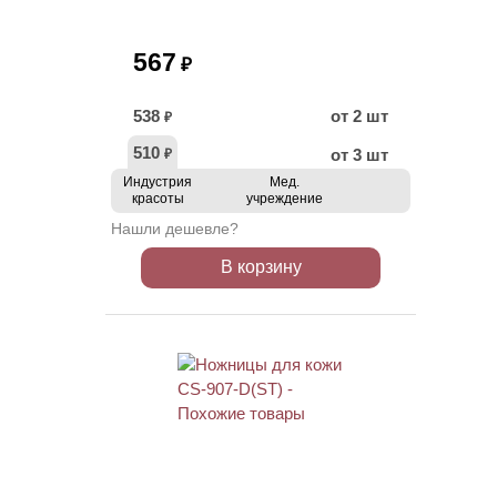
567
₽
538
от 2 шт
₽
510
от 3 шт
₽
Индустрия
Мед.
красоты
учреждение
Нашли дешевле?
В корзину
АКЦИЯ