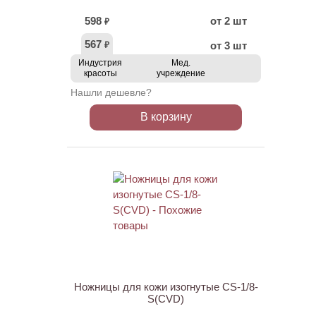
598
от 2 шт
₽
567
от 3 шт
₽
Индустрия
Мед.
красоты
учреждение
Нашли дешевле?
В корзину
Ножницы для кожи изогнутые CS-1/8-
S(CVD)