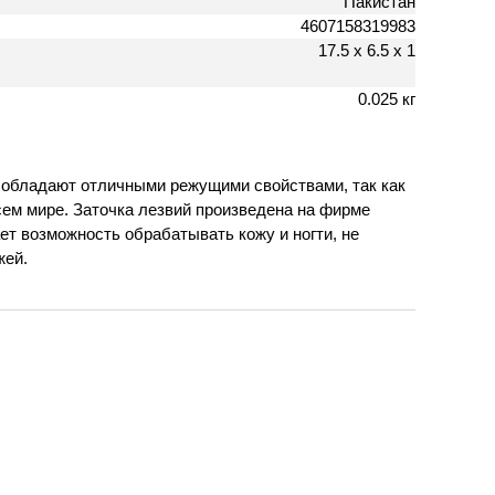
Пакистан
4607158319983
17.5 х 6.5 х 1
0.025 кг
я обладают отличными режущими свойствами, так как
ем мире. Заточка лезвий произведена на фирме
т возможность обрабатывать кожу и ногти, не
жей.