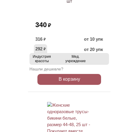
шт
340
₽
316
от 10 упк
₽
292
от 20 упк
₽
Индустрия
Мед.
красоты
учреждение
Нашли дешевле?
В корзину
ХИТ