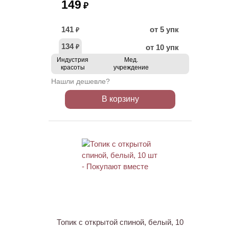
149
₽
141
от 5 упк
₽
134
от 10 упк
₽
Индустрия
Мед.
красоты
учреждение
Нашли дешевле?
В корзину
Топик с открытой спиной, белый, 10