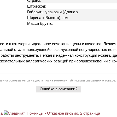
Страна:
Штрихкод:
Габариты упаковки (Длина х
Ширина х Высота), см:
Масса брутто:
ести к категории: идеальное сочетание цены и качества. Лезви
тальной стали, пользующейся заслуженной популярностью во вс
аботы инструмента. Легкая и надежная конструкция ножниц дае
ежелательных аллергических реакций при соприкосновении с ко
ения основывается на доступных к моменту публикации сведениях о товаре.
Ошибка в описании?