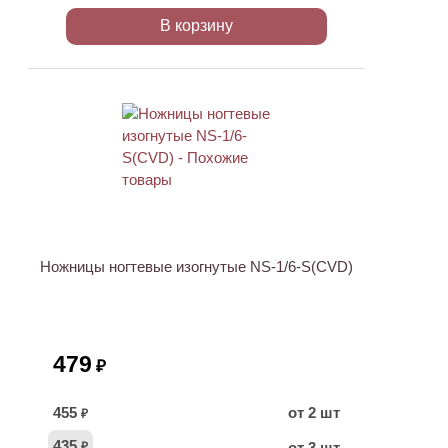
В корзину
ХИТ
Ножницы ногтевые изогнутые NS-1/6-S(CVD)
479
₽
455
от 2 шт
₽
435
от 3 шт
₽