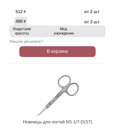
512
от 2 шт
₽
490
от 3 шт
₽
Индустрия
Мед.
красоты
учреждение
Нашли дешевле?
В корзину
ХИТ
АКЦИЯ
Ножницы для ногтей NS-1/7-D(ST)