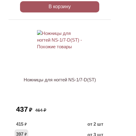
В корзину
ХИТ
АКЦИЯ
Ножницы для ногтей NS-1/7-D(ST)
437
₽
464 ₽
415
от 2 шт
₽
397
от 3 шт
₽