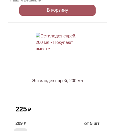
Нашли дешевле?
В корзину
ХИТ
Эстилодез спрей, 200 мл
225
₽
209
от 5 шт
₽