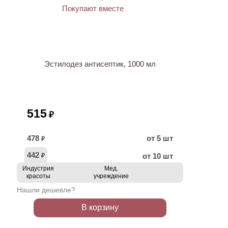
ХИТ
Эстилодез антисептик, 1000 мл
515
₽
478
от 5 шт
₽
442
от 10 шт
₽
Индустрия
Мед.
красоты
учреждение
Нашли дешевле?
В корзину