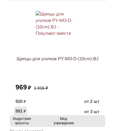
ХИТ
АКЦИЯ
Щипцы для уголков PY-843-D-(10cm)-BJ
969
₽
1 016 ₽
920
от 2 шт
₽
881
от 3 шт
₽
Индустрия
Мед.
красоты
учреждение