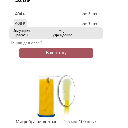
520
₽
494
от 2 шт
₽
468
от 3 шт
₽
Индустрия
Мед.
красоты
учреждение
Нашли дешевле?
В корзину
ХИТ
АКЦИЯ
Микробраши жёлтые — 1,5 мм, 100 штук