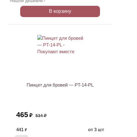
Нашли дешевле?
В корзину
АКЦИЯ
Пинцет для бровей — PT-14-PL
465
₽
534 ₽
441
от 3 шт
₽