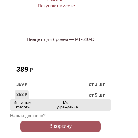
ХИТ
Пинцет для бровей — PT-610-D
389
₽
369
от 3 шт
₽
353
от 5 шт
₽
Индустрия
Мед.
красоты
учреждение
Нашли дешевле?
В корзину