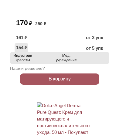
170
₽
250 ₽
161
от 3 упк
₽
154
от 5 упк
₽
Индустрия
Мед.
красоты
учреждение
Нашли дешевле?
В корзину
ХИТ