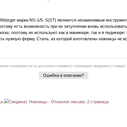
 Metzger марки NS-1/5- S(ST) являются незаменимым инструмен
оэтому есть возможность при их затуплении вновь использовать
огах, поэтому их используют как в маникюре, так и в педикюре.
ать нужную форму. Сталь, из которой изготовлены ножницы не в
ения основывается на доступных к моменту публикации сведениях о товаре.
Ошибка в описании?