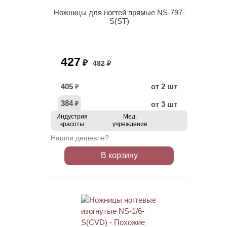
Ножницы для ногтей прямые NS-797-
S(ST)
427
₽
492 ₽
405
от 2 шт
₽
384
от 3 шт
₽
Индустрия
Мед.
красоты
учреждение
Нашли дешевле?
В корзину