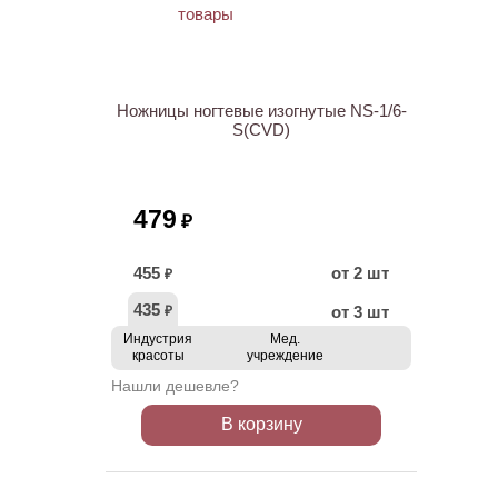
ХИТ
Ножницы ногтевые изогнутые NS-1/6-
S(CVD)
479
₽
455
от 2 шт
₽
435
от 3 шт
₽
Индустрия
Мед.
красоты
учреждение
Нашли дешевле?
В корзину