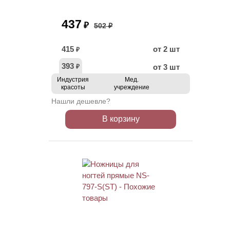
437
₽
502 ₽
415
от 2 шт
₽
393
от 3 шт
₽
Индустрия
Мед.
красоты
учреждение
Нашли дешевле?
В корзину
ХИТ
АКЦИЯ