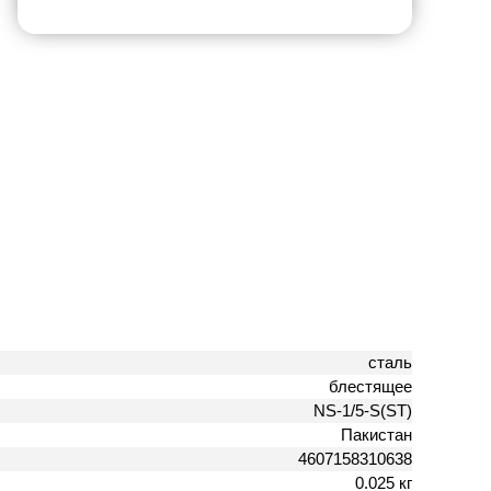
сталь
блестящее
NS-1/5-S(ST)
Пакистан
4607158310638
0.025 кг