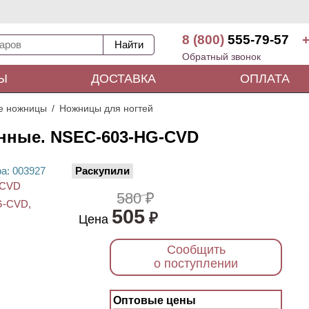
8 (800)
555-79-57
+
Обратный звонок
Ы
ДОСТАВКА
ОПЛАТА
е ножницы
Ножницы для ногтей
нные. NSEC-603-HG-CVD
ра
: 00
3927
Раскупили
580 ₽
505
₽
Цена
Сообщить
о поступлении
Оптовые цены