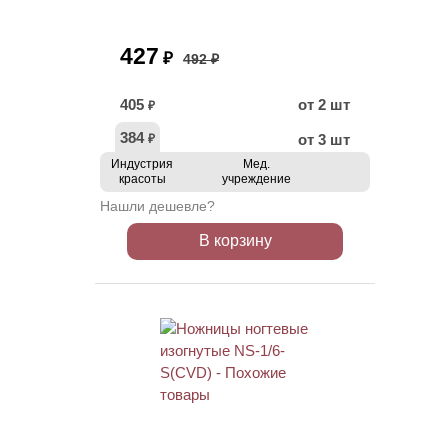
427
₽
492 ₽
405
от 2 шт
₽
384
от 3 шт
₽
Индустрия
Мед.
красоты
учреждение
Нашли дешевле?
В корзину
ХИТ