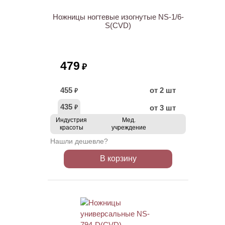
Ножницы ногтевые изогнутые NS-1/6-
S(CVD)
479
₽
455
от 2 шт
₽
435
от 3 шт
₽
Индустрия
Мед.
красоты
учреждение
Нашли дешевле?
В корзину