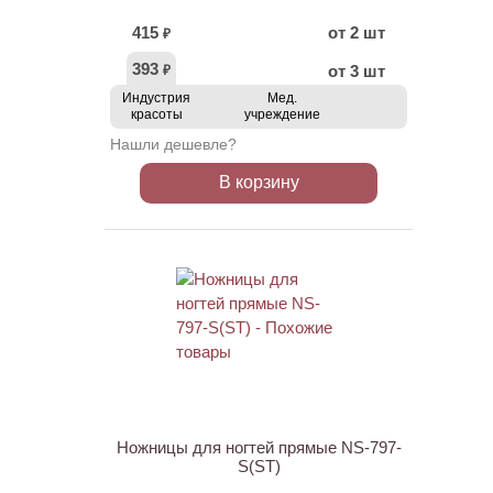
415
от 2 шт
₽
393
от 3 шт
₽
Индустрия
Мед.
красоты
учреждение
Нашли дешевле?
В корзину
ХИТ
АКЦИЯ
Ножницы для ногтей прямые NS-797-
S(ST)