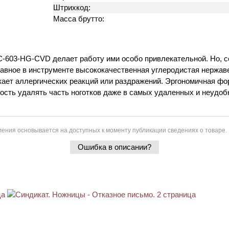
Штрихкод:
Масса брутто:
-603-HG-CVD делает работу ими особо привлекательной. Но, с
авное в инструменте высококачественная углеродистая нержав
никает аллергических реакций или раздражений. Эргономичная ф
ность удалять часть ноготков даже в самых удаленных и неудоб
ения основывается на доступных к моменту публикации сведениях о товаре.
Ошибка в описании?