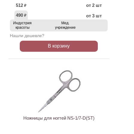
512
от 2 шт
₽
490
от 3 шт
₽
Индустрия
Мед.
красоты
учреждение
Нашли дешевле?
В корзину
ХИТ
АКЦИЯ
Ножницы для ногтей NS-1/7-D(ST)