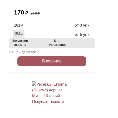
170
₽
250 ₽
161
от 3 упк
₽
154
от 5 упк
₽
Индустрия
Мед.
красоты
учреждение
Нашли дешевле?
В корзину
ХИТ