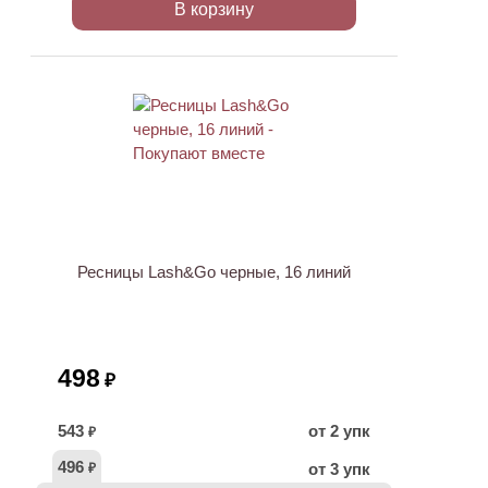
В корзину
Ресницы Lash&Go черные, 16 линий
498
₽
543
от 2 упк
₽
496
от 3 упк
₽