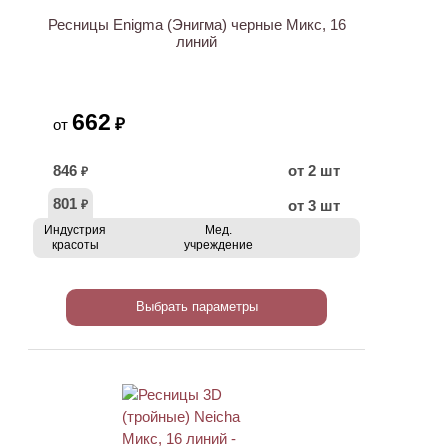
Ресницы Enigma (Энигма) черные Микс, 16
линий
662
₽
от
846
от 2 шт
₽
801
от 3 шт
₽
Индустрия
Мед.
красоты
учреждение
Выбрать параметры