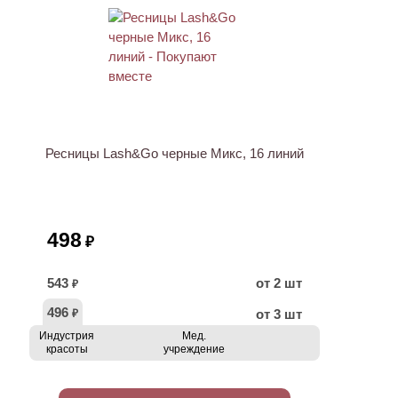
ХИТ
Ресницы Lash&Go черные Микс, 16 линий
498
₽
543
от 2 шт
₽
496
от 3 шт
₽
Индустрия
Мед.
красоты
учреждение