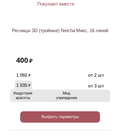
Ресницы 3D (тройные) Neicha Микс, 16 линий
400
₽
1 092
от 2 шт
₽
1 035
от 3 шт
₽
Индустрия
Мед.
красоты
учреждение
Выбрать параметры