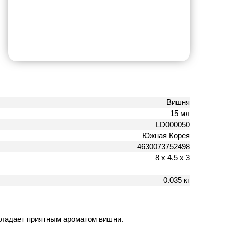
Вишня
15 мл
LD000050
Южная Корея
4630073752498
8 х 4.5 х 3
0.035 кг
бладает приятным ароматом вишни.