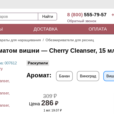
8 (800)
555-79-57
+
Обратный звонок
Ы
ДОСТАВКА
ОПЛАТА
араты для наращивания
Обезжириватели для ресниц
атом вишни — Cherry Cleanser, 15 м
ра
: 00
7612
Раскупили
Аромат:
Банан
Виноград
Виш
309 ₽
286
₽
Цена
1 мл:
19.07 ₽