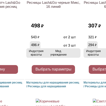
отч Lash&Go
Ресницы Lash&Go черные Микс,
Ресницы Las
ния ресниц
16 линий
6
498
307
₽
₽
543
от 2 шт
321
₽
₽
496
294
от 3 шт
₽
₽
Индустрия
Мед.
Индустрия
красоты
учреждение
красоты
ину
Выбрать параметры
Выбрат
щивания ресниц
Материалы для наращивания ресниц
Материалы для
ивания
/ Ресницы для наращивания
/ Ресницы для 