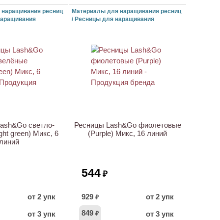
 наращивания ресниц
Материалы для наращивания ресниц
наращивания
/ Ресницы для наращивания
ash&Go светло-
Ресницы Lash&Go фиолетовые
ght green) Микс, 6
(Purple) Микс, 16 линий
линий
544
₽
от 2 упк
929
от 2 упк
₽
849
от 3 упк
от 3 упк
₽