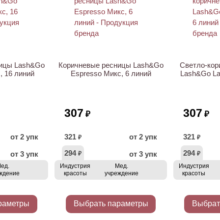
ницы Lash&Go
Коричневые ресницы Lash&Go
Светло-кор
, 16 линий
Espresso Микс, 6 линий
Lash&Go La
307
307
₽
₽
от 2 упк
321
от 2 упк
321
₽
₽
294
294
от 3 упк
от 3 упк
₽
₽
ед.
Индустрия
Мед.
Индустрия
ждение
красоты
учреждение
красоты
раметры
Выбрать параметры
Выбрат