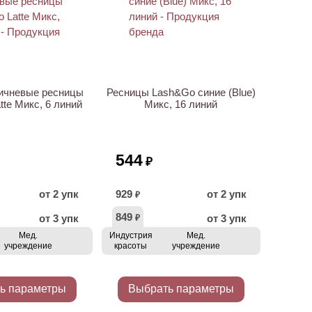
ичневые ресницы
Ресницы Lash&Go синие (Blue)
tte Микс, 6 линий
Микс, 16 линий
544
₽
от 2 упк
929
от 2 упк
₽
849
от 3 упк
от 3 упк
₽
Мед.
Индустрия
Мед.
учреждение
красоты
учреждение
ь параметры
Выбрать параметры