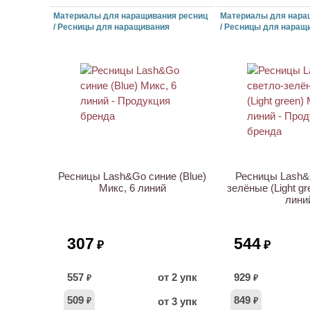
Материалы для наращивания ресниц
Материалы для нара
/ Ресницы для наращивания
/ Ресницы для наращ
ХИТ
Ресницы Lash&Go синие (Blue)
Ресницы Lash&
Микс, 6 линий
зелёные (Light gr
лини
307
544
₽
₽
557
от 2 упк
929
₽
₽
509
849
от 3 упк
₽
₽