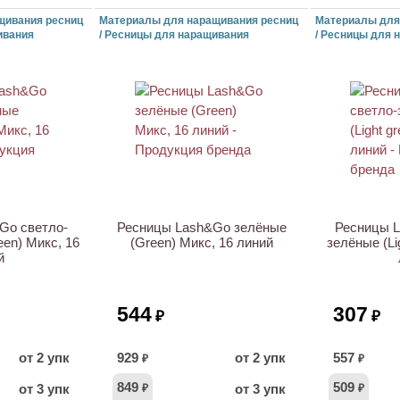
щивания ресниц
Материалы для наращивания ресниц
Материалы для
ивания
/ Ресницы для наращивания
/ Ресницы для 
Go светло-
Ресницы Lash&Go зелёные
Ресницы L
een) Микс, 16
(Green) Микс, 16 линий
зелёные (Li
й
544
307
₽
₽
от 2 упк
929
от 2 упк
557
₽
₽
849
509
от 3 упк
от 3 упк
₽
₽