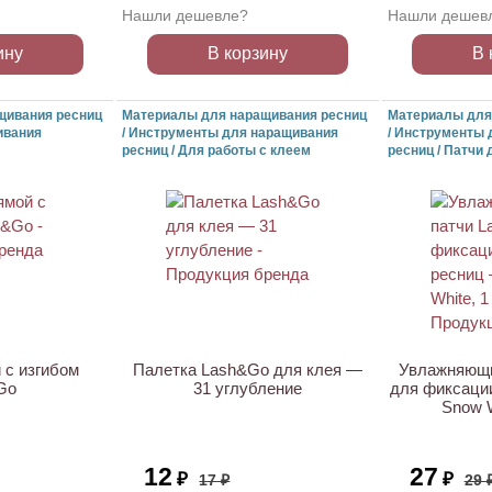
Нашли дешевле?
Нашли дешев
ину
В корзину
В 
щивания ресниц
Материалы для наращивания ресниц
Материалы для
ивания
/ Инструменты для наращивания
/ Инструменты 
ресниц / Для работы с клеем
ресниц / Патчи
АКЦИЯ
АКЦИЯ
 с изгибом
Палетка Lash&Go для клея —
Увлажняющи
Go
31 углубление
для фиксаци
Snow W
12
27
₽
₽
17 ₽
29 