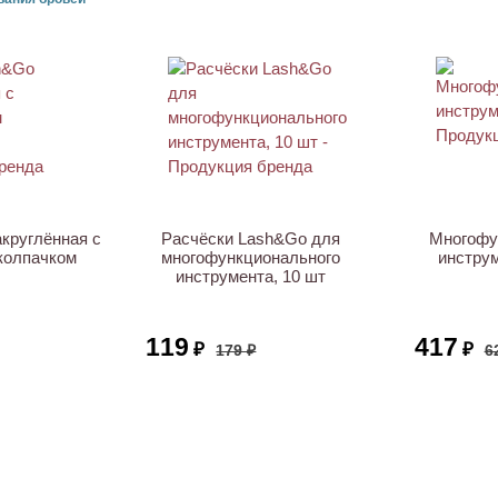
АКЦИЯ
АКЦИЯ
круглённая с
Расчёски Lash&Go для
Многофу
колпачком
многофункционального
инстру
инструмента, 10 шт
119
417
₽
₽
179 ₽
6