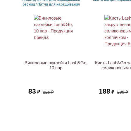
ресниц / Патчи для наращивания
АКЦИЯ
АКЦИЯ
Виниловые наклейки Lash&Go,
Кисть Lash&Go за
10 пар
силиконовым 
83
188
₽
₽
125 ₽
285 ₽