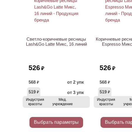
ХИТ
ХИТ
Светло-коричневые ресницы
Коричневые рес
Lash&Go Latte Микс, 16 линий
Espresso Микс
526
526
₽
₽
568
от 2 упк
568
₽
₽
519
519
от 3 упк
₽
₽
Индустрия
Мед.
Индустрия
М
красоты
учреждение
красоты
учре
Выбрать параметры
Выбрать па