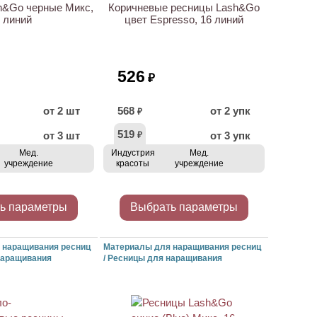
h&Go черные Микс,
Коричневые ресницы Lash&Go
 линий
цвет Espresso, 16 линий
526
₽
от 2 шт
568
от 2 упк
₽
519
от 3 шт
от 3 упк
₽
Мед.
Индустрия
Мед.
учреждение
красоты
учреждение
ь параметры
Выбрать параметры
 наращивания ресниц
Материалы для наращивания ресниц
наращивания
/ Ресницы для наращивания