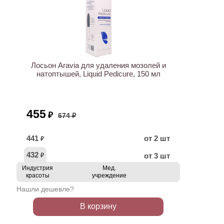
ХИТ
АКЦИЯ
Лосьон Aravia для удаления мозолей и
натоптышей, Liquid Pedicure, 150 мл
455
₽
674 ₽
441
от 2 шт
₽
432
от 3 шт
₽
Индустрия
Мед.
красоты
учреждение
Нашли дешевле?
В корзину