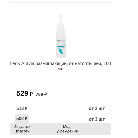
ХИТ
АКЦИЯ
Гель Aravia размягчающий, от натоптышей, 100
мл
529
₽
786 ₽
513
от 2 шт
₽
502
от 3 шт
₽
Индустрия
Мед.
красоты
учреждение