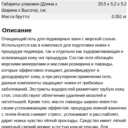
Габариты упаковки (Длина х
20.5 х 5.2 х 5.2
Ширина х Высота), см:
Масса брутто:
0.351 кг
Описание
Очищающий гель для педикюрных ванн с морской солью.
Используется как в комплексе для подготовки ножек к
процедуре педикюра, так и отдельно как оздоравливающая и
освежающая кожу ног процедура. Состав геля обогащён
морскими минералами и маслами розмарина и лаванды,
которые эффективно очищают, дезинфицируют и
дезодорируют кожу, а при регулярном применении геля,
данные компоненты защищают ножки от грибковых
заболеваний. Экстракты водорослей размягчают грубую кожу
стоп, способствуют облегчению удаления мозолей и
натоптышей. Кроме того, масло лаванды широко известно
своим успокаивающим эффектом: процедура ножной ванночки
с гелем Aravia снимает стресс, успокаивает и расслабляет,
дарит ножка чувство лёгкой прохлады. Средство имеет лёгкий
приятный свежий аромат и густую консистенцию. Для