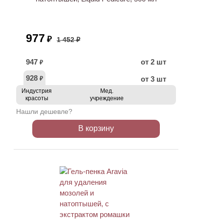
977
₽
1 452 ₽
947
от 2 шт
₽
928
от 3 шт
₽
Индустрия
Мед.
красоты
учреждение
Нашли дешевле?
В корзину