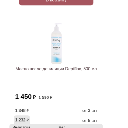
ХИТ
АКЦИЯ
Масло после депиляции Depilflax, 500 мл
1 450
₽
1 590 ₽
1 348
от 3 шт
₽
1 232
от 5 шт
₽
Индустрия
Мед.