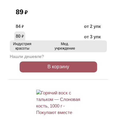
89
₽
84
от 2 упк
₽
80
от 3 упк
₽
Индустрия
Мед.
красоты
учреждение
Нашли дешевле?
В корзину
ХИТ