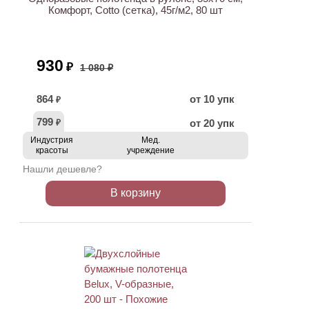
Комфорт, Cotto (сетка), 45г/м2, 80 шт
930
₽
1 080 ₽
864
от 10 упк
₽
799
от 20 упк
₽
Индустрия
Мед.
красоты
учреждение
Нашли дешевле?
В корзину