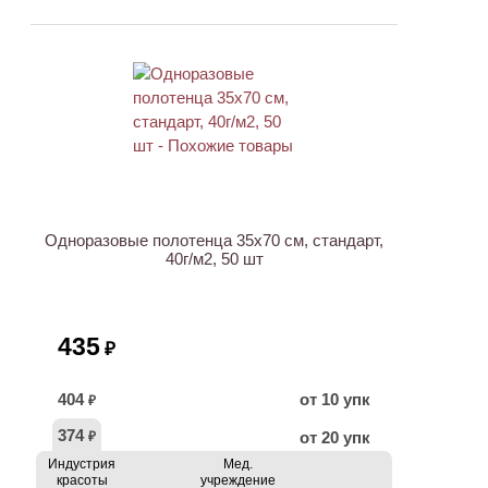
ХИТ
Одноразовые полотенца 35х70 см, стандарт,
40г/м2, 50 шт
435
₽
404
от 10 упк
₽
374
от 20 упк
₽
Индустрия
Мед.
красоты
учреждение