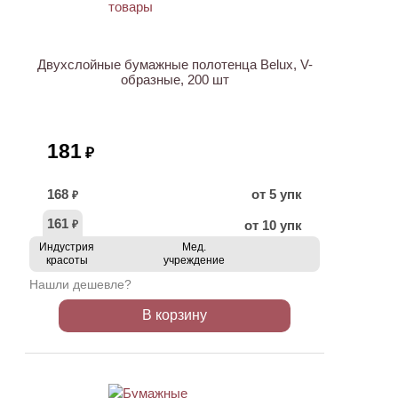
Двухслойные бумажные полотенца Belux, V-
образные, 200 шт
181
₽
168
от 5 упк
₽
161
от 10 упк
₽
Индустрия
Мед.
красоты
учреждение
Нашли дешевле?
В корзину