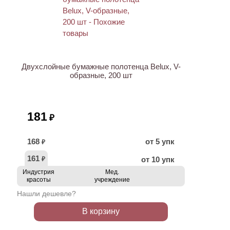
Двухслойные бумажные полотенца Belux, V-
образные, 200 шт
181
₽
168
от 5 упк
₽
161
от 10 упк
₽
Индустрия
Мед.
красоты
учреждение
Нашли дешевле?
В корзину