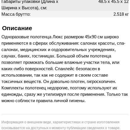
Габариты упаковки (Длина х
48.5 х 45.5 х 12
Ширина х Высота), см:
Масса брутто:
2.518 кг
Описание
Одноразовые полотенца Люкс размером 45х90 см широко
применяются в сферах обслуживания: салонах красоты, спа-
салонах, медицинских и оздоровительных учреждениях,
саунах, банях, гостиницах. Большой объем полотенца
позволяет промокать большие влажные участки тела, или
каких-либо поверхностей. Спанлейс безопасен в
использовании, так как не содержит в своем составе
токсичных веществ. Он довольно плотен, гигроскопичен.
Комплекты полотенец недорогие, поэтому используют их
единожды, сразу же утилизируя после применения. Только так
можно соблюсти правила личной гигиены.
Информация о внешнем виде, характеристиках и стране изготовления
основывается на доступных к моменту публикации сведениях о товаре.