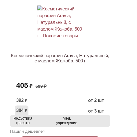
ХИТ
АКЦИЯ
Косметический парафин Aravia, Натуральный,
с маслом Жожоба, 500 г
405
₽
599 ₽
392
от 2 шт
₽
384
от 3 шт
₽
Индустрия
Мед.
красоты
учреждение
Нашли дешевле?