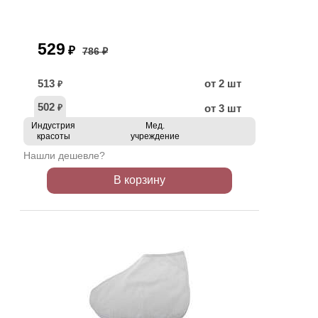
529
₽
786 ₽
513
от 2 шт
₽
502
от 3 шт
₽
Индустрия
Мед.
красоты
учреждение
Нашли дешевле?
В корзину
ХИТ