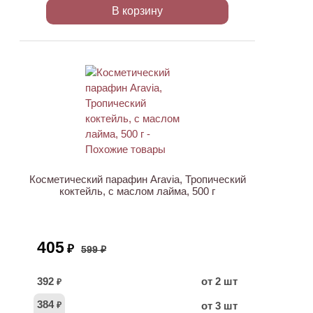
В корзину
АКЦИЯ
Косметический парафин Aravia, Тропический
коктейль, с маслом лайма, 500 г
405
₽
599 ₽
392
от 2 шт
₽
384
от 3 шт
₽