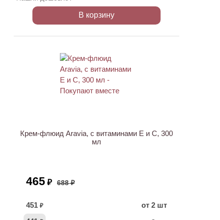
В корзину
АКЦИЯ
Крем-флюид Aravia, с витаминами E и C, 300
мл
465
₽
688 ₽
451
от 2 шт
₽