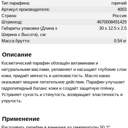
Тип парафина:
горячий
Артикул производителя:
4003
Страна:
Россия
Штрихкод:
4670008491429
Габариты упаковки (Длина х
30 х 12.5 х 2.5
Ширина х Высота), см:
Масса брутто:
0.54 кг
Описание
Косметический парафин обогащён витаминами и
натуральными маслами, увлажняет и насыщает глубокие слои
кожи, придаёт мягкость и шелковистость. Масло какао
оказывает мощное питательное действие. Парафин улучшает
гидролипидный баланс кожи и создаёт защитную плёнку.
Устраняет сухость и стянутость, возвращает эластичность и
упругость.
Применение
Расплавить парафин в ванночке до температуры 50 °С.