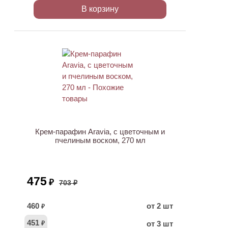
В корзину
ХИТ
АКЦИЯ
Крем-парафин Aravia, с цветочным и
пчелиным воском, 270 мл
475
₽
703 ₽
460
от 2 шт
₽
451
от 3 шт
₽