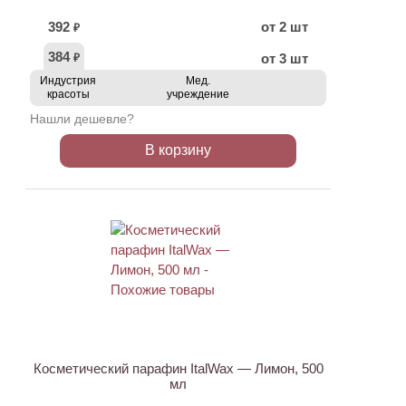
392
от 2 шт
₽
384
от 3 шт
₽
Индустрия
Мед.
красоты
учреждение
Нашли дешевле?
В корзину
АКЦИЯ
Косметический парафин ItalWax — Лимон, 500
мл