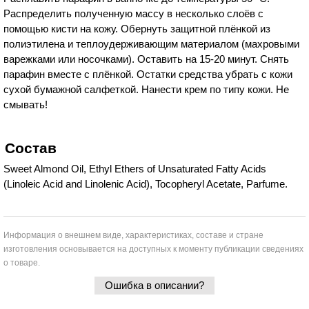
Распределить полученную массу в несколько слоёв с
помощью кисти на кожу. Обернуть защитной плёнкой из
полиэтилена и теплоудерживающим материалом (махровыми
варежками или носочками). Оставить на 15-20 минут. Снять
парафин вместе с плёнкой. Остатки средства убрать с кожи
сухой бумажной салфеткой. Нанести крем по типу кожи. Не
смывать!
Состав
Sweet Almond Oil, Ethyl Ethers of Unsaturated Fatty Acids
(Linoleic Acid and Linolenic Acid), Tocopheryl Acetate, Parfume.
Информация о внешнем виде, характеристиках, составе и стране
изготовления основывается на доступных к моменту публикации сведениях
о товаре.
Ошибка в описании?