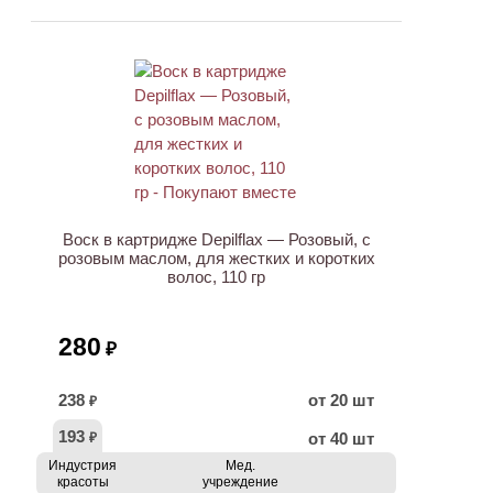
ХИТ
Воск в картридже Depilflax — Розовый, с
розовым маслом, для жестких и коротких
волос, 110 гр
280
₽
238
от 20 шт
₽
193
от 40 шт
₽
Индустрия
Мед.
красоты
учреждение