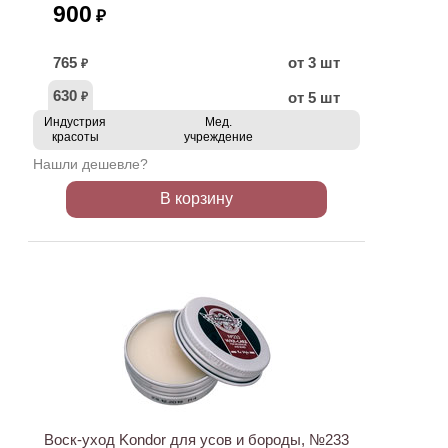
900
₽
765
от 3 шт
₽
630
от 5 шт
₽
Индустрия
Мед.
красоты
учреждение
Нашли дешевле?
В корзину
ХИТ
Воск-уход Kondor для усов и бороды, №233