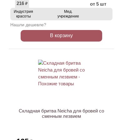
216
от 5 шт
₽
Индустрия
Мед.
красоты
учреждение
Нашли дешевле?
В корзину
Складная бритва Neicha для бровей со
сменным лезвием