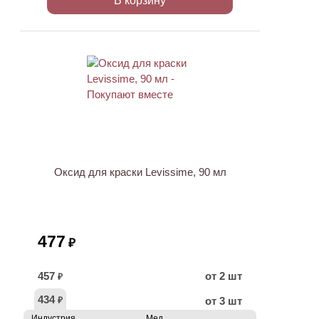
В корзину
ХИТ
Оксид для краски Levissime, 90 мл
477
₽
457
от 2 шт
₽
434
от 3 шт
₽
Индустрия
Мед.