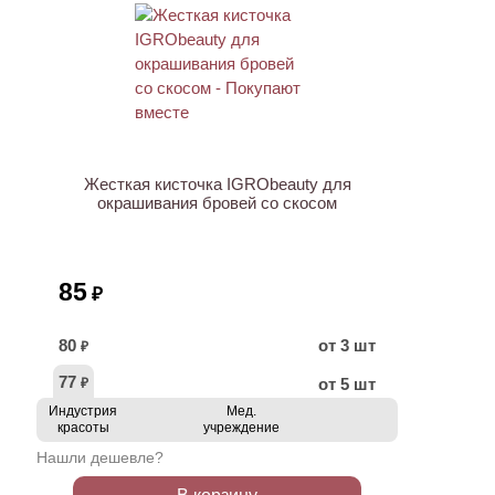
ХИТ
Жесткая кисточка IGRObeauty для
окрашивания бровей со скосом
85
₽
80
от 3 шт
₽
77
от 5 шт
₽
Индустрия
Мед.
красоты
учреждение
Нашли дешевле?