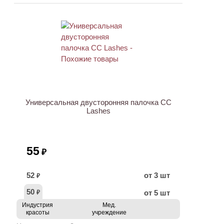
ХИТ
Универсальная двусторонняя палочка CC
Lashes
55
₽
52
от 3 шт
₽
50
от 5 шт
₽
Индустрия
Мед.
красоты
учреждение