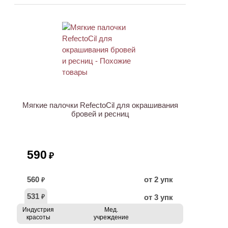
ХИТ
Мягкие палочки RefectoCil для окрашивания
бровей и ресниц
590
₽
560
от 2 упк
₽
531
от 3 упк
₽
Индустрия
Мед.
красоты
учреждение