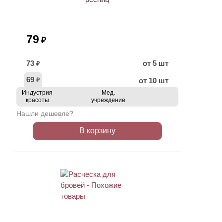
79
₽
73
от 5 шт
₽
69
от 10 шт
₽
Индустрия
Мед.
красоты
учреждение
Нашли дешевле?
В корзину
ХИТ