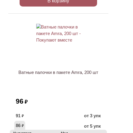
В корзину
ХИТ
Ватные палочки в пакете Amra, 200 шт
96
₽
91
от 3 упк
₽
86
от 5 упк
₽