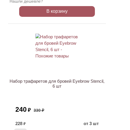
Нашли дешевле?
В корзину
ХИТ
АКЦИЯ
Набор трафаретов для бровей Eyebrow Stencil,
6 шт
240
₽
330 ₽
228
от 3 шт
₽