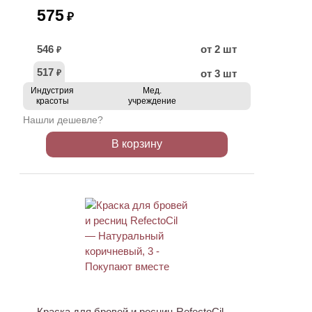
575
₽
546
от 2 шт
₽
517
от 3 шт
₽
Индустрия
Мед.
красоты
учреждение
Нашли дешевле?
В корзину
ХИТ
Краска для бровей и ресниц RefectoCil —