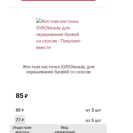
ХИТ
Жесткая кисточка IGRObeauty для
окрашивания бровей со скосом
85
₽
80
от 3 шт
₽
77
от 5 шт
₽
Индустрия
Мед.
красоты
учреждение