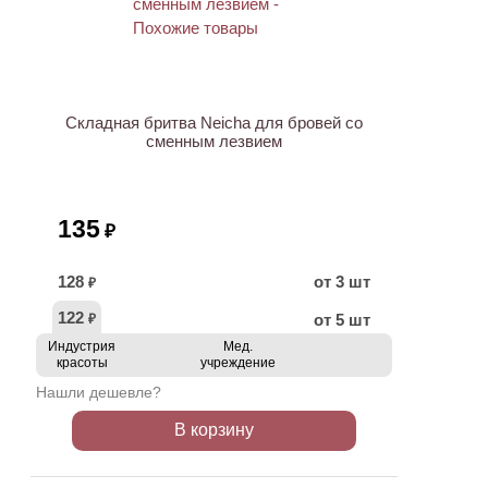
Складная бритва Neicha для бровей со
сменным лезвием
135
₽
128
от 3 шт
₽
122
от 5 шт
₽
Индустрия
Мед.
красоты
учреждение
Нашли дешевле?
В корзину