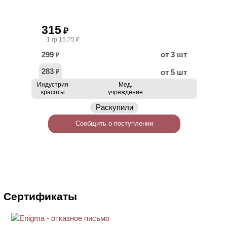
315
₽
1 гр 15.75 ₽
299
от 3 шт
₽
283
от 5 шт
₽
Индустрия
Мед.
красоты
учреждение
Раскупили
Сообщить о поступлении
Сертификаты