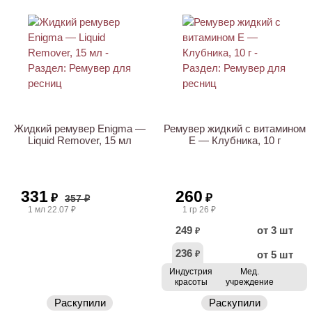
Жидкий ремувер Enigma —
Ремувер жидкий с витамином
Liquid Remover, 15 мл
E — Клубника, 10 г
331
260
₽
₽
357 ₽
1 мл 22.07 ₽
1 гр 26 ₽
249
от 3 шт
₽
236
от 5 шт
₽
Индустрия
Мед.
красоты
учреждение
Раскупили
Раскупили