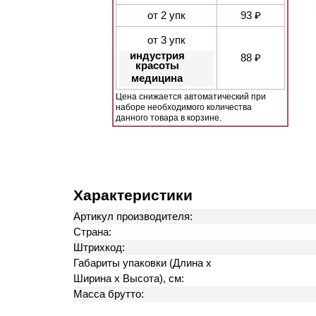
от 2 упк
93 ₽
от 3 упк
индустрия
88 ₽
красоты
медицина
Цена снижается автоматический при
наборе необходимого количества
данного товара в корзине.
Характеристики
Артикул производителя:
Страна:
Штрихкод:
Габариты упаковки (Длина х
Ширина х Высота), см:
Масса брутто: