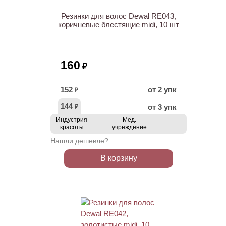
Резинки для волос Dewal RE043,
коричневые блестящие midi, 10 шт
160
₽
152
от 2 упк
₽
144
от 3 упк
₽
Индустрия
Мед.
красоты
учреждение
Нашли дешевле?
В корзину