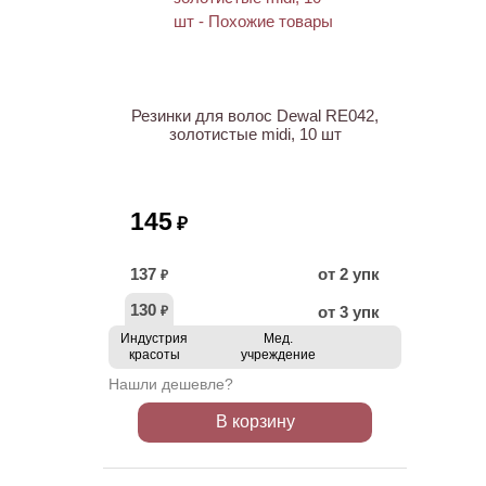
Резинки для волос Dewal RE042,
золотистые midi, 10 шт
145
₽
137
от 2 упк
₽
130
от 3 упк
₽
Индустрия
Мед.
красоты
учреждение
Нашли дешевле?
В корзину