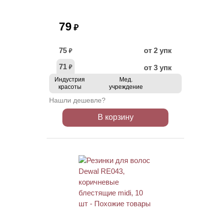
79
₽
75
от 2 упк
₽
71
от 3 упк
₽
Индустрия
Мед.
красоты
учреждение
Нашли дешевле?
В корзину