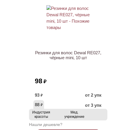
Резинки для волос Dewal RE027,
чёрные mini, 10 шт
98
₽
93
от 2 упк
₽
88
от 3 упк
₽
Индустрия
Мед.
красоты
учреждение
Нашли дешевле?