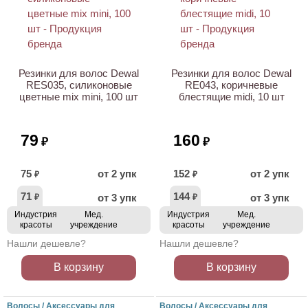
ХИТ
Резинки для волос Dewal
Резинки для волос Dewal
RES035, силиконовые
RE043, коричневые
цветные mix mini, 100 шт
блестящие midi, 10 шт
79
160
₽
₽
75
от 2 упк
152
от 2 упк
₽
₽
71
144
от 3 упк
от 3 упк
₽
₽
Индустрия
Мед.
Индустрия
Мед.
красоты
учреждение
красоты
учреждение
Нашли дешевле?
Нашли дешевле?
В корзину
В корзину
Волосы / Аксессуары для
Волосы / Аксессуары для