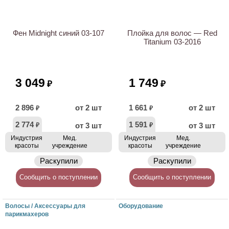
Фен Midnight синий 03-107
Плойка для волос — Red
Titanium 03-2016
3 049
1 749
₽
₽
2 896
от 2 шт
1 661
от 2 шт
₽
₽
2 774
1 591
от 3 шт
от 3 шт
₽
₽
Индустрия
Мед.
Индустрия
Мед.
красоты
учреждение
красоты
учреждение
Раскупили
Раскупили
Сообщить о поступлении
Сообщить о поступлении
Волосы / Аксессуары для
Оборудование
парикмахеров