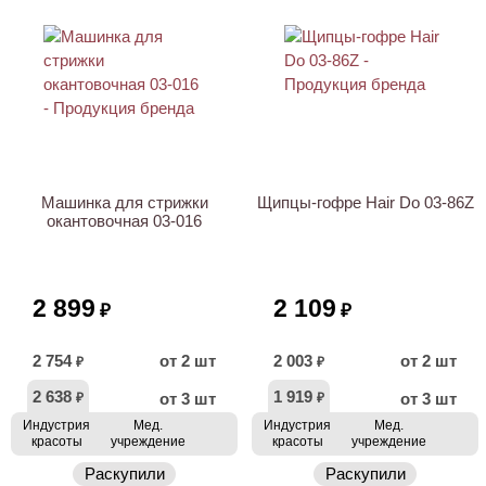
Машинка для стрижки
Щипцы-гофре Hair Do 03-86Z
окантовочная 03-016
2 899
2 109
₽
₽
2 754
от 2 шт
2 003
от 2 шт
₽
₽
2 638
1 919
от 3 шт
от 3 шт
₽
₽
Индустрия
Мед.
Индустрия
Мед.
красоты
учреждение
красоты
учреждение
Раскупили
Раскупили