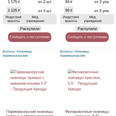
1 175
от 2 шт
94
от 3 упк
₽
₽
1 125
90
от 3 шт
от 5 упк
₽
₽
Индустрия
Мед.
Индустрия
Мед.
красоты
учреждение
красоты
учреждение
Раскупили
Раскупили
Сообщить о поступлении
Сообщить о поступлении
Волосы / Ножницы
Волосы / Ножницы
парикмахерские
парикмахерские
Парикмахерские ножницы
Филировочные ножницы
прямые с микронасечками
красные, 5.5"