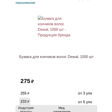
окрашивания
Бумага для кончиков волос Dewal, 1000 шт
275
₽
255
от 3 упк
₽
233
от 5 упк
₽
Индустрия
Мед.
красоты
учреждение