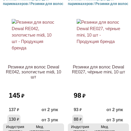
парикмахеров / Резинки для волос
парикмахеров / Резинки для волос
Резинки для волос Dewal
Резинки для волос Dewal
RE042, золотистые midi, 10
RE027, чёрные mini, 10 шт
шт
145
98
₽
₽
137
от 2 упк
93
от 2 упк
₽
₽
130
88
от 3 упк
от 3 упк
₽
₽
Индустрия
Мед.
Индустрия
Мед.