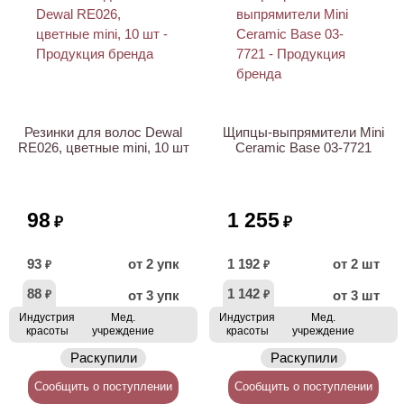
Резинки для волос Dewal
Щипцы-выпрямители Mini
RE026, цветные mini, 10 шт
Ceramic Base 03-7721
98
1 255
₽
₽
93
от 2 упк
1 192
от 2 шт
₽
₽
88
1 142
от 3 упк
от 3 шт
₽
₽
Индустрия
Мед.
Индустрия
Мед.
красоты
учреждение
красоты
учреждение
Раскупили
Раскупили
Сообщить о поступлении
Сообщить о поступлении