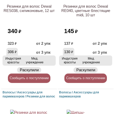
Резинки для волос Dewal
Резинки для волос Dewal
RES038, силиконовые, 12 шт
RE040, цветные блестящие
midi, 10 шт
340
145
₽
₽
323
от 2 упк
137
от 2 упк
₽
₽
306
130
от 3 упк
от 3 упк
₽
₽
Индустрия
Мед.
Индустрия
Мед.
красоты
учреждение
красоты
учреждение
Раскупили
Раскупили
Сообщить о поступлении
Сообщить о поступлении
Волосы / Аксессуары для
Волосы / Аксессуары для
парикмахеров / Резинки для волос
парикмахеров