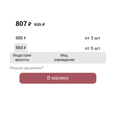
807
₽
935 ₽
685
от 3 шт
₽
564
от 5 шт
₽
Индустрия
Мед.
красоты
учреждение
Нашли дешевле?
В корзину