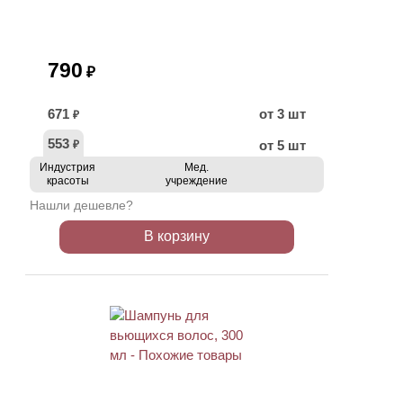
790
₽
671
от 3 шт
₽
553
от 5 шт
₽
Индустрия
Мед.
красоты
учреждение
Нашли дешевле?
В корзину