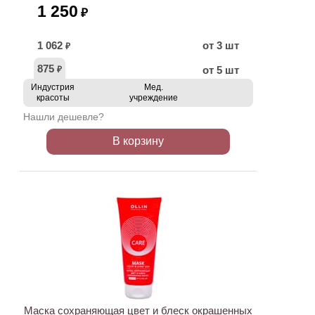
1 250
₽
1 062
от 3 шт
₽
875
от 5 шт
₽
Индустрия
Мед.
красоты
учреждение
Нашли дешевле?
В корзину
ХИТ
Маска сохраняющая цвет и блеск окрашенных