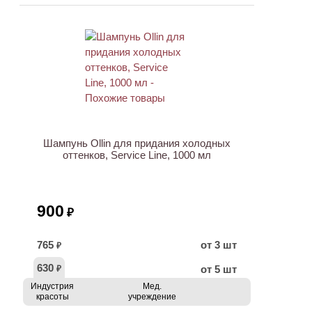
ХИТ
Шампунь Ollin для придания холодных
оттенков, Service Line, 1000 мл
900
₽
765
от 3 шт
₽
630
от 5 шт
₽
Индустрия
Мед.
красоты
учреждение