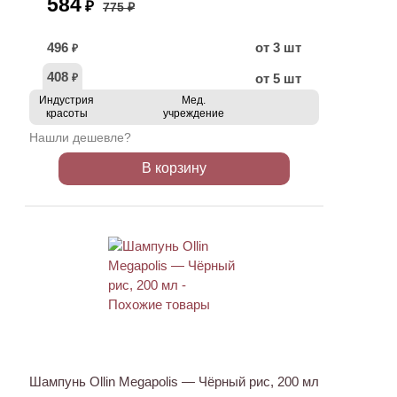
584
₽
775 ₽
496
от 3 шт
₽
408
от 5 шт
₽
Индустрия
Мед.
красоты
учреждение
Нашли дешевле?
В корзину
ХИТ
АКЦИЯ
Шампунь Ollin Megapolis — Чёрный рис, 200 мл