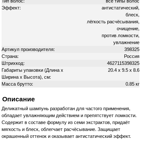
Тип волос:
все типы волос
Эффект:
антистатический,
блеск,
лёгкость расчёсывания,
очищение,
против ломкости,
увлажнение
Артикул производителя:
398325
Страна:
Россия
Штрихкод:
4627115398325
Габариты упаковки (Длина х
20.4 х 9.5 х 8.6
Ширина х Высота), см:
Масса брутто:
0.85 кг
Описание
Деликатный шампунь разработан для частого применения,
обладает увлажняющим действием и препятствует ломкости.
Содержит в составе формулу из семи экстрактов, придаёт
мягкость и блеск, облегчает расчёсывание. Защищает
окрашенный оттенок и оказывает антистатический эффект.