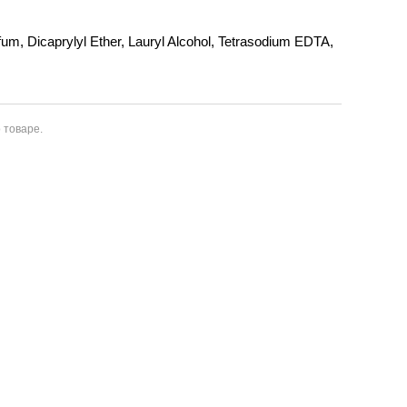
fum, Dicaprylyl Ether, Lauryl Alcohol, Tetrasodium EDTA,
 товаре.