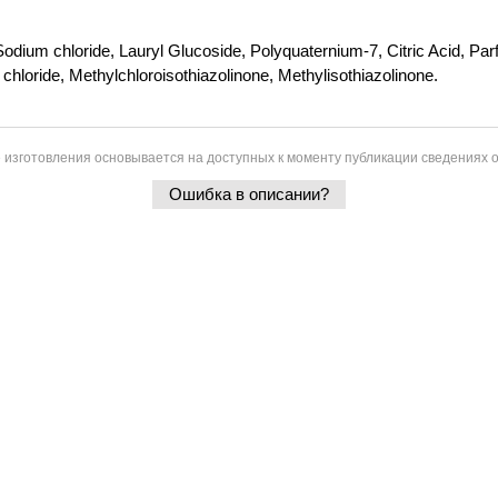
dium chloride, Lauryl Glucoside, Polyquaternium-7, Citric Acid, Par
hloride, Methylchloroisothiazolinone, Methylisothiazolinone.
 изготовления основывается на доступных к моменту публикации сведениях о
Ошибка в описании?