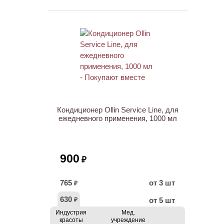
ХИТ
Кондиционер Ollin Service Line, для
ежедневного применения, 1000 мл
900
₽
765
от 3 шт
₽
630
от 5 шт
₽
Индустрия
Мед.
красоты
учреждение