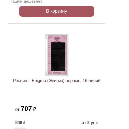
Нашли дешевле?
В корзину
Ресницы Enigma (Энигма) черные, 16 линий
707
₽
от
846
от 2 упк
₽