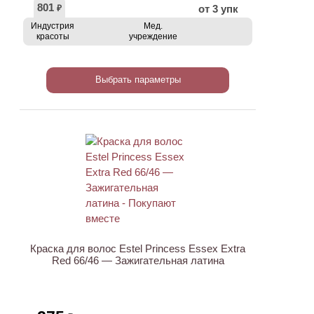
801
от 3 упк
₽
Индустрия
Мед.
красоты
учреждение
Выбрать параметры
ХИТ
Краска для волос Estel Princess Essex Extra
Red 66/46 — Зажигательная латина