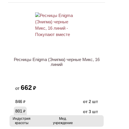
ХИТ
Ресницы Enigma (Энигма) черные Микс, 16
линий
662
₽
от
846
от 2 шт
₽
801
от 3 шт
₽
Индустрия
Мед.
красоты
учреждение