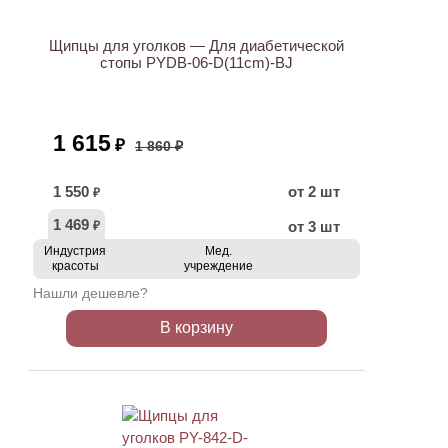
Щипцы для уголков — Для диабетической
стопы PYDB-06-D(11cm)-BJ
1 615
₽
1 860 ₽
1 550
от 2 шт
₽
1 469
от 3 шт
₽
Индустрия
Мед.
красоты
учреждение
Нашли дешевле?
В корзину