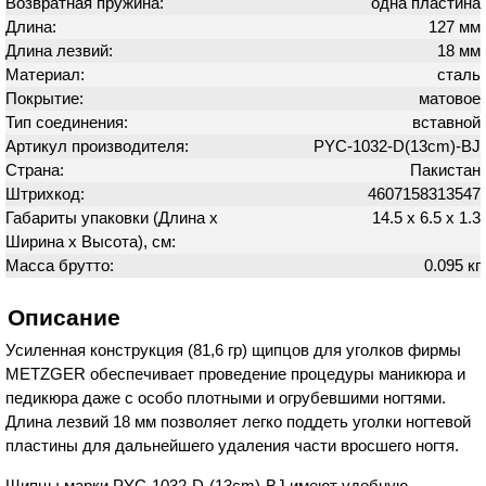
Возвратная пружина:
одна пластина
Длина:
127 мм
Длина лезвий:
18 мм
Материал:
сталь
Покрытие:
матовое
Тип соединения:
вставной
Артикул производителя:
PYC-1032-D(13cm)-BJ
Страна:
Пакистан
Штрихкод:
4607158313547
Габариты упаковки (Длина х
14.5 х 6.5 х 1.3
Ширина х Высота), см:
Масса брутто:
0.095 кг
Описание
Усиленная конструкция (81,6 гр) щипцов для уголков фирмы
METZGER обеспечивает проведение процедуры маникюра и
педикюра даже с особо плотными и огрубевшими ногтями.
Длина лезвий 18 мм позволяет легко поддеть уголки ногтевой
пластины для дальнейшего удаления части вросшего ногтя.
Щипцы марки PYC-1032-D-(13cm)-BJ имеют удобную