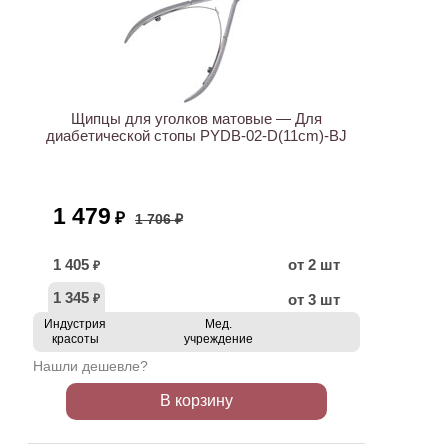
АКЦИЯ
Щипцы для уголков матовые — Для
диабетической стопы PYDB-02-D(11cm)-BJ
1 479
₽
1 706 ₽
1 405
от 2 шт
₽
1 345
от 3 шт
₽
Индустрия
Мед.
красоты
учреждение
Нашли дешевле?
В корзину