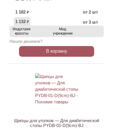
1 182
от 2 шт
₽
1 132
от 3 шт
₽
Индустрия
Мед.
красоты
учреждение
Нашли дешевле?
В корзину
АКЦИЯ
Щипцы для уголков — Для диабетической
стопы PYDB-01-D(9cm)-BJ