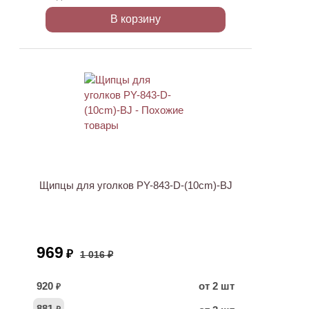
В корзину
ХИТ
АКЦИЯ
Щипцы для уголков PY-843-D-(10cm)-BJ
969
₽
1 016 ₽
920
от 2 шт
₽
881