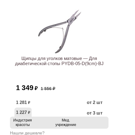
ХИТ
АКЦИЯ
Щипцы для уголков матовые — Для
диабетической стопы PYDB-05-D(9cm)-BJ
1 349
₽
1 556 ₽
1 281
от 2 шт
₽
1 227
от 3 шт
₽
Индустрия
Мед.
красоты
учреждение
Нашли дешевле?