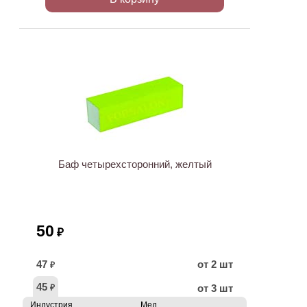
Баф четырехсторонний, желтый
50
₽
47
от 2 шт
₽
45
от 3 шт
₽
Индустрия
Мед.