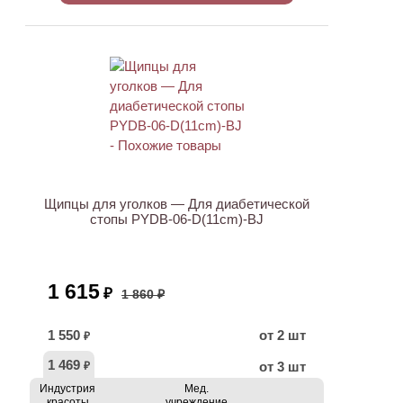
ХИТ
АКЦИЯ
Щипцы для уголков — Для диабетической
стопы PYDB-06-D(11cm)-BJ
1 615
₽
1 860 ₽
1 550
от 2 шт
₽
1 469
от 3 шт
₽
Индустрия
Мед.
красоты
учреждение