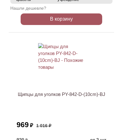
Нашли дешевле?
В корзину
ХИТ
АКЦИЯ
Щипцы для уголков PY-842-D-(10cm)-BJ
969
₽
1 016 ₽
920
от 2 шт