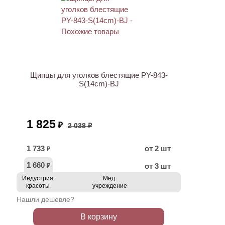
АКЦИЯ
Щипцы для уголков блестящие PY-843-
S(14cm)-BJ
1 825
₽
2 038 ₽
1 733
от 2 шт
₽
1 660
от 3 шт
₽
Индустрия
Мед.
красоты
учреждение
Нашли дешевле?
В корзину