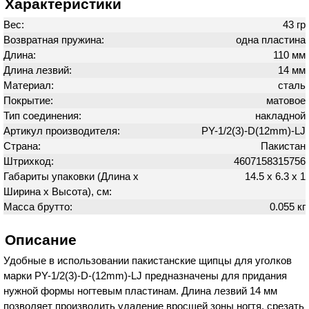
Характеристики
Вес:
43 гр
Возвратная пружина:
одна пластина
Длина:
110 мм
Длина лезвий:
14 мм
Материал:
сталь
Покрытие:
матовое
Тип соединения:
накладной
Артикул производителя:
PY-1/2(3)-D(12mm)-LJ
Страна:
Пакистан
Штрихкод:
4607158315756
Габариты упаковки (Длина х
14.5 х 6.3 х 1
Ширина х Высота), см:
Масса брутто:
0.055 кг
Описание
Удобные в использовании пакистанские щипцы для уголков
марки PY-1/2(3)-D-(12mm)-LJ предназначены для придания
нужной формы ногтевым пластинам. Длина лезвий 14 мм
позволяет производить удаление вросшей зоны ногтя, срезать