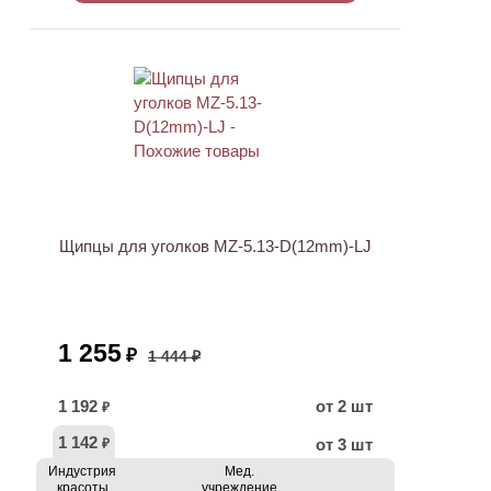
АКЦИЯ
Щипцы для уголков MZ-5.13-D(12mm)-LJ
1 255
₽
1 444 ₽
1 192
от 2 шт
₽
1 142
от 3 шт
₽
Индустрия
Мед.
красоты
учреждение