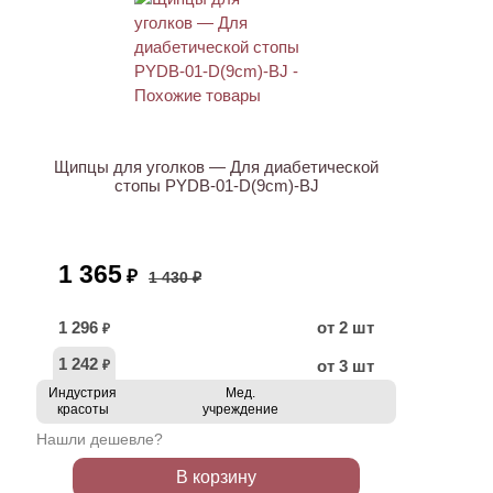
АКЦИЯ
Щипцы для уголков — Для диабетической
стопы PYDB-01-D(9cm)-BJ
1 365
₽
1 430 ₽
1 296
от 2 шт
₽
1 242
от 3 шт
₽
Индустрия
Мед.
красоты
учреждение
Нашли дешевле?
В корзину