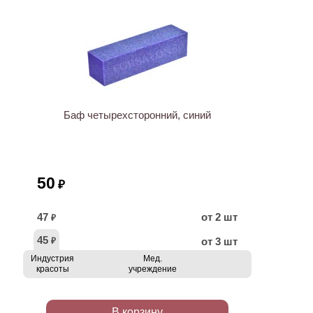
ХИТ
Баф четырехсторонний, синий
50
₽
47
от 2 шт
₽
45
от 3 шт
₽
Индустрия
Мед.
красоты
учреждение
В корзину