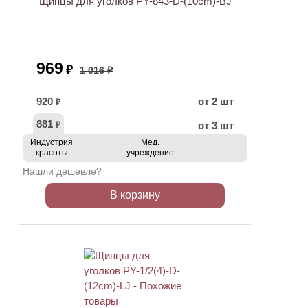
Щипцы для уголков PY-843-D-(10cm)-BJ
969
₽
1 016 ₽
920
от 2 шт
₽
881
от 3 шт
₽
Индустрия
Мед.
красоты
учреждение
Нашли дешевле?
В корзину