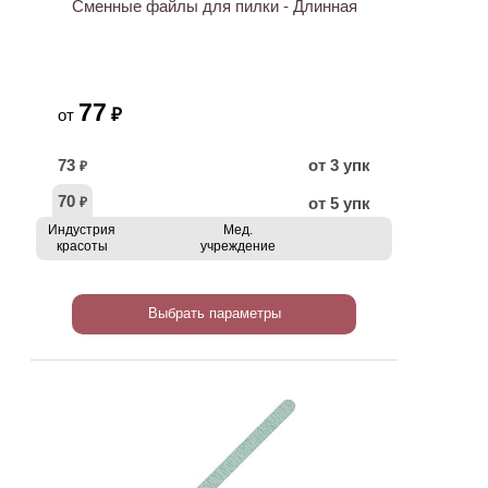
Сменные файлы для пилки - Длинная
77
₽
от
73
от 3 упк
₽
70
от 5 упк
₽
Индустрия
Мед.
красоты
учреждение
Выбрать параметры