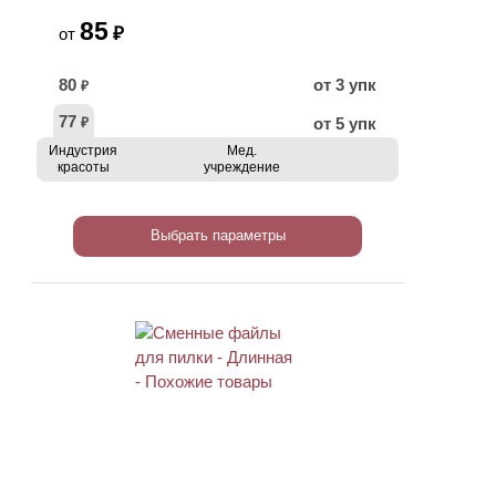
85
₽
от
80
от 3 упк
₽
77
от 5 упк
₽
Индустрия
Мед.
красоты
учреждение
Выбрать параметры
ХИТ