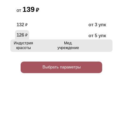
139
₽
от
132
от 3 упк
₽
126
от 5 упк
₽
Индустрия
Мед.
красоты
учреждение
Выбрать параметры