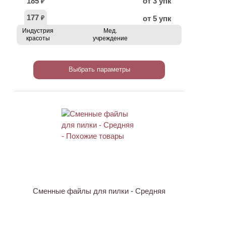
185
от 3 упк
₽
177
от 5 упк
₽
Индустрия
Мед.
красоты
учреждение
Выбрать параметры
Сменные файлы для пилки - Средняя