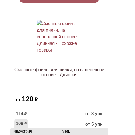
ХИТ
Сменные файлы для пилки, на вспененной
основе - Длинная
120
₽
от
114
от 3 упк
₽
109
от 5 упк
₽
Индустрия
Мед.