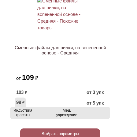
Сменные файлы для пилки, на вспененной
основе - Средняя
109
₽
от
103
от 3 упк
₽
99
от 5 упк
₽
Индустрия
Мед.
красоты
учреждение
Выбрать параметры