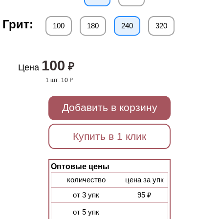
Грит:
100
180
240
320
100
₽
Цена
1 шт:
10 ₽
Добавить в корзину
Купить в 1 клик
Оптовые цены
количество
цена за упк
от 3 упк
95 ₽
от 5 упк