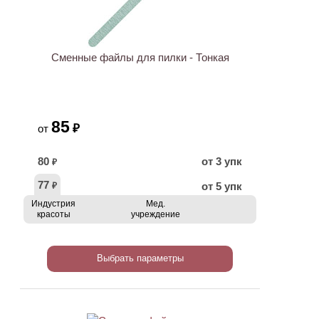
Сменные файлы для пилки - Тонкая
85
₽
от
80
от 3 упк
₽
77
от 5 упк
₽
Индустрия
Мед.
красоты
учреждение
Выбрать параметры